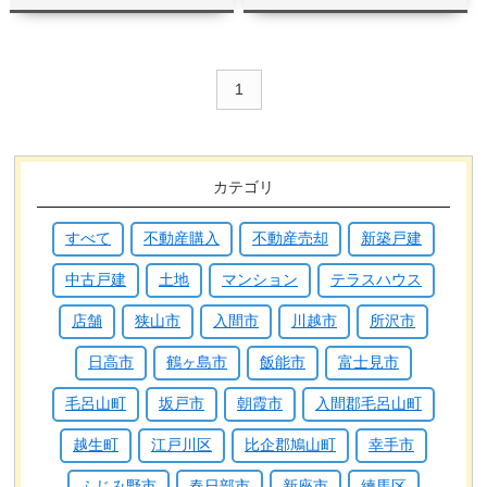
1
カテゴリ
すべて
不動産購入
不動産売却
新築戸建
中古戸建
土地
マンション
テラスハウス
店舗
狭山市
入間市
川越市
所沢市
日高市
鶴ヶ島市
飯能市
富士見市
毛呂山町
坂戸市
朝霞市
入間郡毛呂山町
越生町
江戸川区
比企郡鳩山町
幸手市
ふじみ野市
春日部市
新座市
練馬区