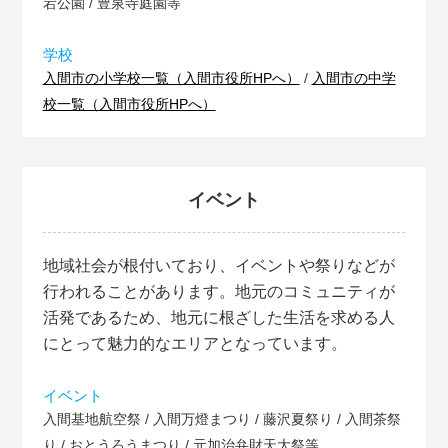
宕公園 / 豊泉寺庭園等
学校
入間市の小学校一覧（入間市役所HPへ）
/
入間市の中学
校一覧（入間市役所HPへ）
イベント
地域社会が根付いており、イベントや祭りなどが
行われることがあります。地元のコミュニティが
活発であるため、地元に根ざした生活を求める人
にとって魅力的なエリアとなっています。
イベント
入間基地航空祭 / 入間万燈まつり / 藤沢夏祭り / 入間茶祭
り / おとうろうまつり / 元加治弁財天大祭等