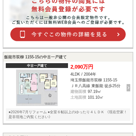
飯能市双柳 1155-15の中古一戸建て
中古一戸建て
2,090万円
4LDK / 2004年
埼玉県飯能市双柳 1155-15
ＪＲ八高線 東飯能 徒歩25分
建物面積
97.19㎡
土地面積
101.10㎡
●2026年7月リフォーム ●全室６帖以上のゆったり４ＬＤＫ 《現在空家！
是非現地ご内覧ください》