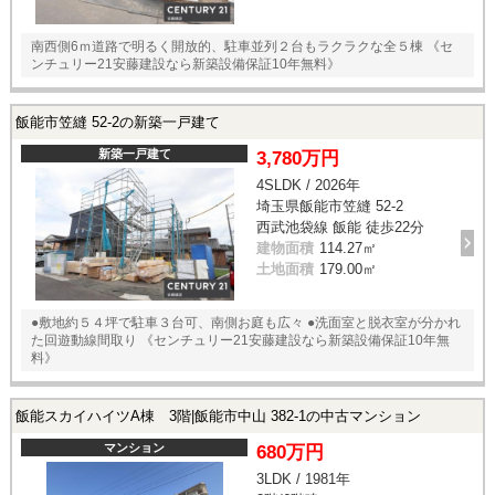
南西側6ｍ道路で明るく開放的、駐車並列２台もラクラクな全５棟 《セ
ンチュリー21安藤建設なら新築設備保証10年無料》
飯能市笠縫 52-2の新築一戸建て
新築一戸建て
3,780万円
4SLDK / 2026年
埼玉県飯能市笠縫 52-2
西武池袋線 飯能 徒歩22分
建物面積
114.27㎡
土地面積
179.00㎡
●敷地約５４坪で駐車３台可、南側お庭も広々 ●洗面室と脱衣室が分かれ
た回遊動線間取り 《センチュリー21安藤建設なら新築設備保証10年無
料》
飯能スカイハイツA棟 3階|飯能市中山 382-1の中古マンション
マンション
680万円
3LDK / 1981年