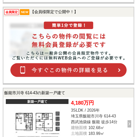
【会員様限定で公開中！】
会員限定
NEW
飯能市川寺 614-43の新築一戸建て
新築一戸建て
4,180万円
3SLDK / 2026年
埼玉県飯能市川寺 614-43
西武池袋線 飯能 徒歩14分
建物面積
102.68㎡
土地面積
183.99㎡