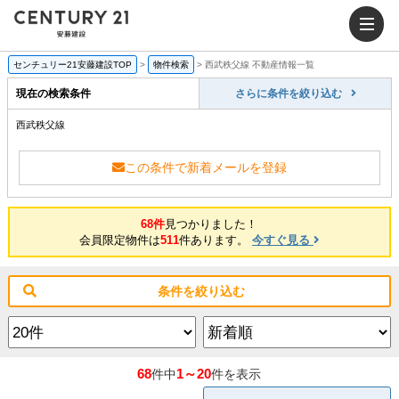
センチュリー21安藤建設TOP
>
物件検索
>
西武秩父線 不動産情報一覧
現在の検索条件
さらに条件を絞り込む
西武秩父線
この条件で新着メールを登録
68件
見つかりました！
会員限定物件は
511
件あります。
今すぐ見る
条件を絞り込む
68
1～20
件中
件を表示