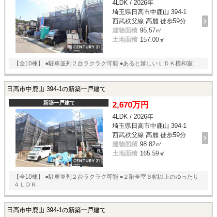
4LDK / 2026年
埼玉県日高市中鹿山 394-1
西武秩父線 高麗 徒歩59分
建物面積
95.57㎡
土地面積
157.00㎡
【全10棟】 ●駐車並列２台ラクラク可能 ●あると嬉しいＬＤＫ横和室
日高市中鹿山 394-1の新築一戸建て
新築一戸建て
2,670万円
4LDK / 2026年
埼玉県日高市中鹿山 394-1
西武秩父線 高麗 徒歩59分
建物面積
98.82㎡
土地面積
165.59㎡
【全10棟】 ●駐車並列２台ラクラク可能 ●２階全室６帖以上のゆったり
４ＬＤＫ
日高市中鹿山 394-1の新築一戸建て