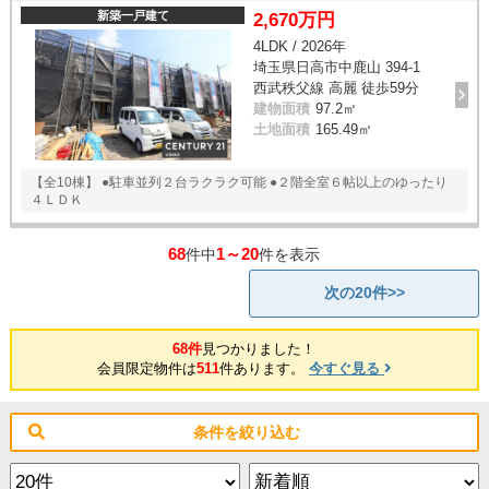
新築一戸建て
2,670万円
4LDK / 2026年
埼玉県日高市中鹿山 394-1
西武秩父線 高麗 徒歩59分
建物面積
97.2㎡
土地面積
165.49㎡
【全10棟】 ●駐車並列２台ラクラク可能 ●２階全室６帖以上のゆったり
４ＬＤＫ
68
1～20
件中
件を表示
次の20件>>
68件
見つかりました！
会員限定物件は
511
件あります。
今すぐ見る
条件を絞り込む