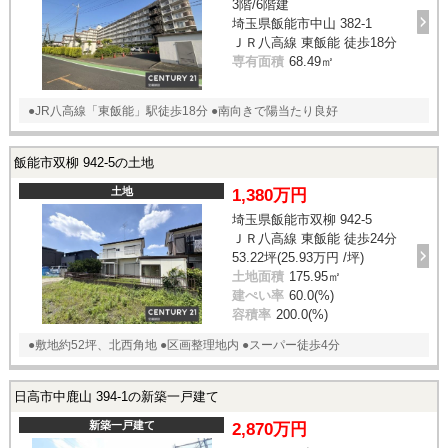
3階/6階建
埼玉県飯能市中山 382-1
ＪＲ八高線 東飯能 徒歩18分
専有面積
68.49㎡
●JR八高線「東飯能」駅徒歩18分 ●南向きで陽当たり良好
飯能市双柳 942-5の土地
土地
1,380万円
埼玉県飯能市双柳 942-5
ＪＲ八高線 東飯能 徒歩24分
53.22坪(25.93万円 /坪)
土地面積
175.95㎡
建ぺい率
60.0(%)
容積率
200.0(%)
●敷地約52坪、北西角地 ●区画整理地内 ●スーパー徒歩4分
日高市中鹿山 394-1の新築一戸建て
新築一戸建て
2,870万円