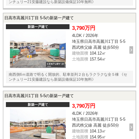
ンチュリー21安藤建設なら新築設備保証10年無料》
日高市高麗川1丁目 5-5の新築一戸建て
新築一戸建て
3,790万円
4LDK / 2026年
埼玉県日高市高麗川1丁目 5-5
西武秩父線 高麗 徒歩50分
建物面積
104.12㎡
土地面積
157.54㎡
南西側6ｍ道路で明るく開放的、駐車並列２台もラクラクな全５棟 《セ
ンチュリー21安藤建設なら新築設備保証10年無料》
日高市高麗川1丁目 5-5の新築一戸建て
新築一戸建て
3,790万円
4LDK / 2026年
埼玉県日高市高麗川1丁目 5-5
西武秩父線 高麗 徒歩50分
建物面積
104.13㎡
土地面積
154.95㎡