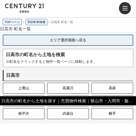
TOPページ
>
市区町村検索
>
日高市 町名一覧
日高市 町名一覧
エリア選択画面へ戻る
日高市の町名から土地を検索
※町名をクリックすると物件一覧ページに移動します。
日高市
上鹿山
高麗川
高萩
日高市の町名から土地を探す｜売買物件検索｜狭山市・入間市・飯能市・日高市の不動産（新築一戸建て・中古住宅・土地・マンション）ならセンチュリー21安藤建設
高萩東
中鹿山
原宿
南平沢
武蔵台
横手