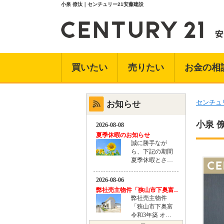
小泉 僚汰｜センチュリー21安藤建設
買いたい
売りたい
お金の相
センチュ
お知らせ
小泉 