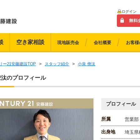
ログイン
談
空き家相談
現地販売会
会社概要
お客様
リー21安藤建設TOP
スタッフ紹介
小泉 僚汰
僚汰のプロフィール
プロフィール
所属
営業部
出身地
埼玉県