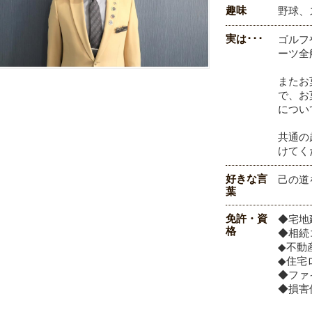
趣味
野球、
実は･･･
ゴルフ
ーツ
またお
で、お
につい
共通の
けてく
好きな言
己の道
葉
免許・資
◆宅地
格
◆相続
◆不動
◆住宅
◆ファ
◆損害