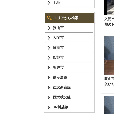
土地
エリアから検索
入間
却の
狭山市
した
入間市
日高市
飯能市
坂戸市
鶴ヶ島市
狭山
入い
西武新宿線
月）
西武秩父線
JR川越線