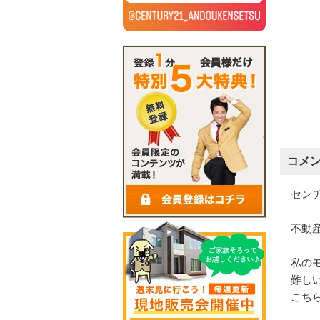
コメ
センチ
不動産
私のモ
難しい
こちら