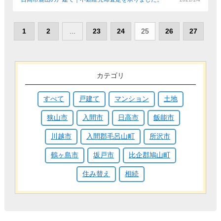
1
2
...
23
24
25
26
27
カテゴリ
すべて
戸建て
マンション
土地
狭山市
入間市
日高市
飯能市
川越市
入間郡毛呂山町
所沢市
鶴ヶ島市
坂戸市
比企郡鳩山町
住み替え
相続