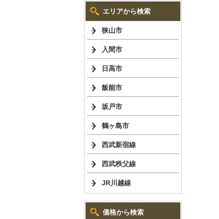
エリアから検索
狭山市
入間市
日高市
飯能市
坂戸市
鶴ヶ島市
西武新宿線
西武秩父線
JR川越線
価格から検索