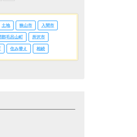
土地
狭山市
入間市
間郡毛呂山町
所沢市
町
住み替え
相続