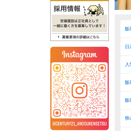
飯
日
入
飯
飯
狭