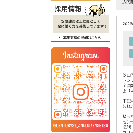
入間
20
狭山
セン
全国
より
下記
皆様
埼玉県
セン
電話：
フリー