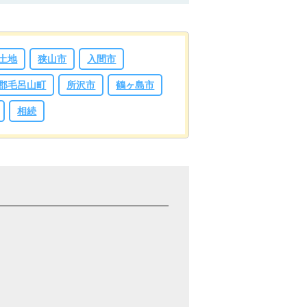
土地
狭山市
入間市
郡毛呂山町
所沢市
鶴ヶ島市
相続