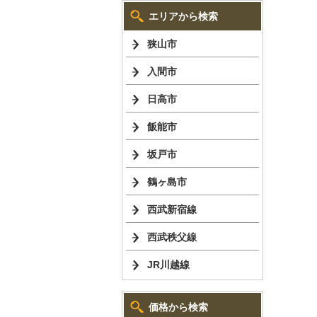
エリアから検索
狭山市
入間市
日高市
飯能市
坂戸市
鶴ヶ島市
西武新宿線
西武秩父線
JR川越線
価格から検索