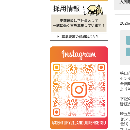
入間
20
狭山
セン
全国
より
下記
皆様
埼玉県
セン
電話：
フリー