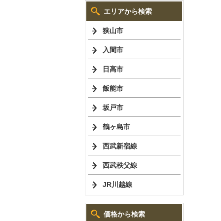
エリアから検索
狭山市
入間市
日高市
飯能市
坂戸市
鶴ヶ島市
西武新宿線
西武秩父線
JR川越線
価格から検索