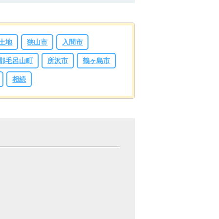
土地
狭山市
入間市
郡毛呂山町
所沢市
鶴ヶ島市
相続