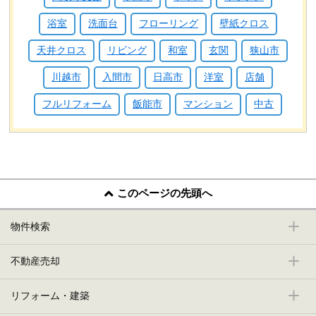
浴室
洗面台
フローリング
壁紙クロス
天井クロス
リビング
和室
玄関
狭山市
川越市
入間市
日高市
洋室
店舗
フルリフォーム
飯能市
マンション
中古
このページの先頭へ
物件検索
不動産売却
リフォーム・建築