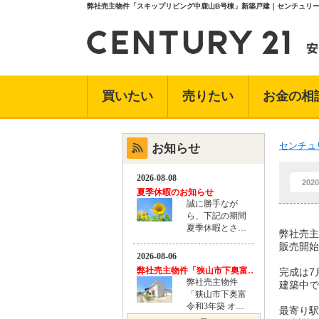
弊社売主物件「スキップリビング中鹿山B号棟」新築戸建｜センチュリー
買いたい
売りたい
お金の相
センチュ
お知らせ
2020
弊社売主
販売開始
完成は7
建築中で
最寄り駅