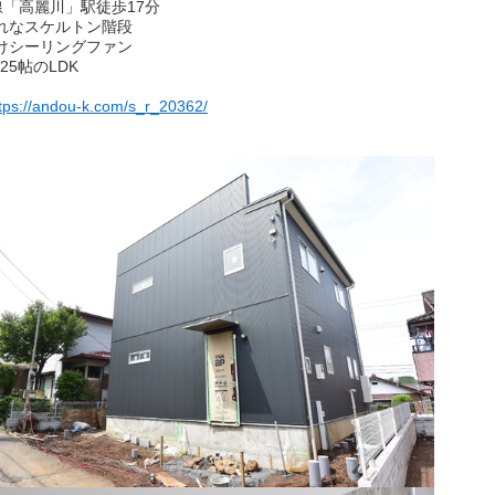
線「高麗川」駅徒歩17分
れなスケルトン階段
けシーリングファン
.25帖のLDK
tps://andou-k.com/s_r_20362/