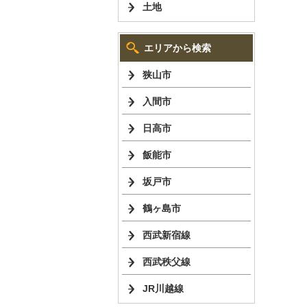
土地
エリアから検索
狭山市
入間市
日高市
飯能市
坂戸市
鶴ヶ島市
西武新宿線
西武秩父線
JR川越線