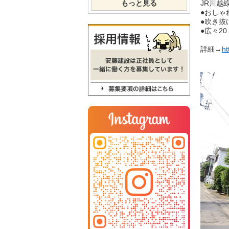
もっと見る
JR川越
●おしゃ
●吹き抜
●広々20
詳細→
ht