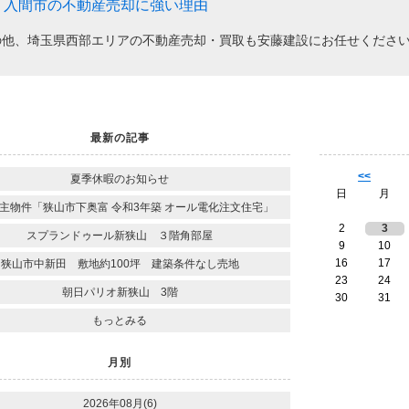
入間市の不動産売却に強い理由
の他、埼玉県西部エリアの不動産売却・買取も安藤建設にお任せくださ
最新の記事
<<
夏季休暇のお知らせ
日
月
主物件「狭山市下奥富 令和3年築 オール電化注文住宅」
2
3
スプランドゥール新狭山 ３階角部屋
9
10
16
17
狭山市中新田 敷地約100坪 建築条件なし売地
23
24
朝日パリオ新狭山 3階
30
31
もっとみる
月別
2026年08月(6)