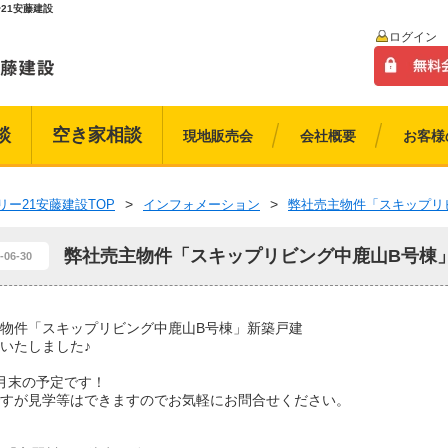
21安藤建設
ログイン
談
空き家相談
現地販売会
会社概要
お客様
リー21安藤建設TOP
インフォメーション
弊社売主物件「スキップリ
弊社売主物件「スキップリビング中鹿山B号棟
-06-30
物件「スキップリビング中鹿山B号棟」新築戸建
いたしました♪
月末の予定です！
すが見学等はできますのでお気軽にお問合せください。