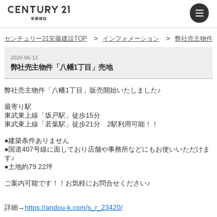
センチュリー21安藤建設TOP
インフォメーション
弊社売主物件
2020-06-13
弊社売主物件「八幡1丁目」売地
弊社売主物件「八幡1丁目」販売開始いたしました♪
最寄り駅
東武東上線「坂戸駅」徒歩15分
東武東上線「若葉駅」徒歩21分 2駅利用可能！！
●建築条件ありません
●国道407号線に面しており店舗や事務所などにもお使いいただけま
す♪
●土地約79.22坪
ご案内可能です！！お気軽にお問合せください♪
詳細→
https://andou-k.com/s_r_23420/