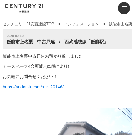
センチュリー21安藤建設TOP
インフォメーション
飯能市上名栗
2020-02-10
飯能市上名栗 中古戸建 / 西武池袋線「飯能駅」
飯能市上名栗中古戸建お預かり致しました！！
カースペース4台可能♪(車種により)
お気軽にお問合せください！
https://andou-k.com/s_r_20146/