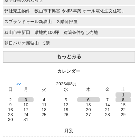
夏季休暇のお知らせ
弊社売主物件「狭山市下奥富 令和3年築 オール電化注文住宅」
スプランドゥール新狭山 ３階角部屋
狭山市中新田 敷地約100坪 建築条件なし売地
朝日パリオ新狭山 3階
もっとみる
カレンダー
2026年8月
<<
日
月
火
水
木
金
土
1
2
3
4
5
6
7
8
9
10
11
12
13
14
15
16
17
18
19
20
21
22
23
24
25
26
27
28
29
30
31
月別