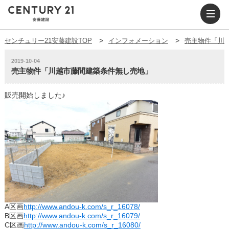
センチュリー21安藤建設TOP
インフォメーション
売主物件「川
2019-10-04
売主物件「川越市藤間建築条件無し売地」
販売開始しました♪
A区画
http://www.andou-k.com/s_r_16078/
B区画
http://www.andou-k.com/s_r_16079/
C区画
http://www.andou-k.com/s_r_16080/