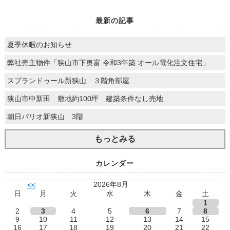
最新の記事
夏季休暇のお知らせ
弊社売主物件「狭山市下奥富 令和3年築 オール電化注文住宅」
スプランドゥール新狭山 ３階角部屋
狭山市中新田 敷地約100坪 建築条件なし売地
朝日パリオ新狭山 3階
もっとみる
カレンダー
2026年8月
<<
日
月
火
水
木
金
土
1
2
3
4
5
6
7
8
9
10
11
12
13
14
15
16
17
18
19
20
21
22