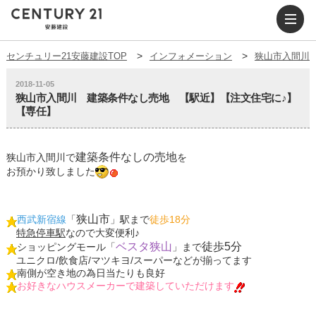
センチュリー21安藤建設TOP
インフォメーション
狭山市入間川
2018-11-05
狭山市入間川 建築条件なし売地 【駅近】【注文住宅に♪】
【専任】
建築条件なし
の
売地
狭山市入間川
で
を
お預かり致しました
狭山市
西武新宿線
「
」駅まで
徒歩18分
特急停車駅
なので大変便利♪
ベスタ狭山
徒歩5分
ショッピングモール「
」まで
ユニクロ/飲食店/マツキヨ/スーパーなどが揃ってます
南側が空き地の為
日当たりも良好
お好きなハウスメーカーで建築していただけます