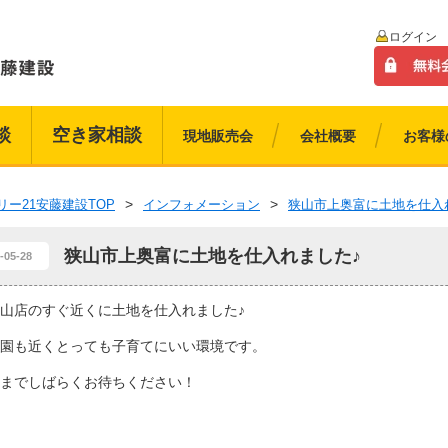
ログイン
談
空き家相談
現地販売会
会社概要
お客様
リー21安藤建設TOP
インフォメーション
狭山市上奥富に土地を仕入
狭山市上奥富に土地を仕入れました♪
-05-28
山店のすぐ近くに土地を仕入れました♪
園も近くとっても子育てにいい環境です。
までしばらくお待ちください！