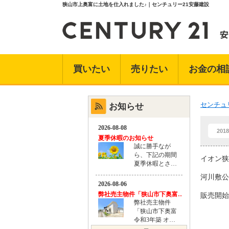
狭山市上奥富に土地を仕入れました♪｜センチュリー21安藤建設
買いたい
売りたい
お金の相
センチュ
お知らせ
2018
イオン狭
河川敷公
販売開始