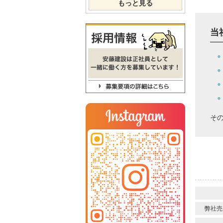
もっと見る
当
そ
弊社売