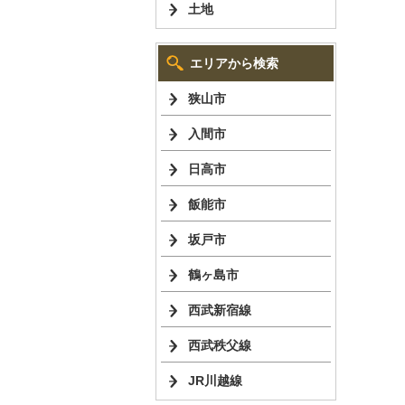
土地
エリアから検索
狭山市
入間市
日高市
飯能市
坂戸市
鶴ヶ島市
西武新宿線
西武秩父線
JR川越線