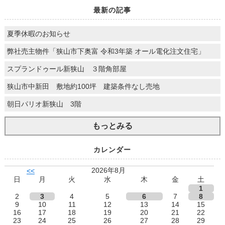
最新の記事
夏季休暇のお知らせ
弊社売主物件「狭山市下奥富 令和3年築 オール電化注文住宅」
スプランドゥール新狭山 ３階角部屋
狭山市中新田 敷地約100坪 建築条件なし売地
朝日パリオ新狭山 3階
もっとみる
カレンダー
2026年8月
<<
日
月
火
水
木
金
土
1
2
3
4
5
6
7
8
9
10
11
12
13
14
15
16
17
18
19
20
21
22
23
24
25
26
27
28
29