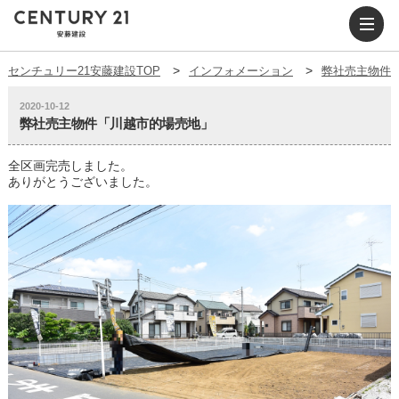
センチュリー21安藤建設TOP
インフォメーション
弊社売主物件
2020-10-12
弊社売主物件「川越市的場売地」
全区画完売しました。
ありがとうございました。