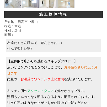
施工物件情報
所在地：日高市中鹿山
構造：木造
種別：居宅
面積：
友達たくさん呼んで、遊んじゃお～♪
住んで楽しい家♪
【
立体的で広がりを感じるスキップフロアー
】
広いリビングに段差をつけることで、
お部屋をさらに広く見
せます
尚且つ、
お洒落でワンランク上の空間
を演出いたします。
キッチン側の
アクセントクロス
で鮮やかさをプラス。
照明もまんべんなく明るくなるように配置されております。
注文住宅のような仕上がりをぜひ現地でご覧ください。