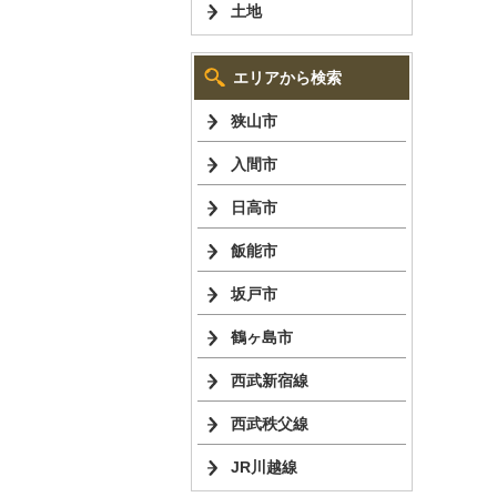
土地
エリアから検索
狭山市
入間市
日高市
飯能市
坂戸市
鶴ヶ島市
西武新宿線
西武秩父線
JR川越線