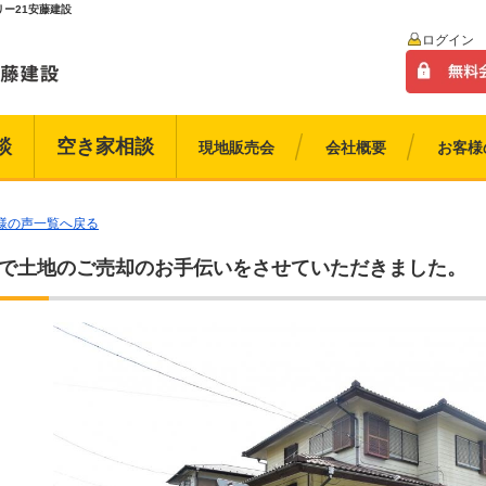
ー21安藤建設
ログイン
談
空き家相談
現地販売会
会社概要
お客様
客様の声一覧へ戻る
で土地のご売却のお手伝いをさせていただきました。