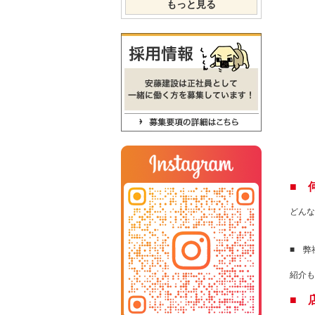
もっと見る
■ 
どんな
■ 弊
紹介も
■ 