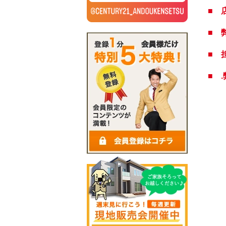
■ 
■ 
■ 
■ 