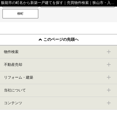
飯能市の町名から新築一戸建てを探す｜売買物件検索｜狭山市・入間市・飯能市・日高市の不動産（新築一戸建て・中古住宅・土地・マンション）ならセンチュリー21安藤建設
原市場
飯能
前ケ貫
柳町
このページの先頭へ
物件検索
不動産売却
リフォーム・建築
当社について
コンテンツ