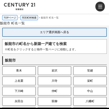
TOPページ
>
市区町村検索
>
飯能市 町名一覧
飯能市 町名一覧
エリア選択画面へ戻る
飯能市の町名から新築一戸建てを検索
※町名をクリックすると物件一覧ページに移動します。
飯能市
青木
岩沢
笠縫
上名栗
川寺
栄町
下川崎
仲町
中山
永田台
双柳
八幡町