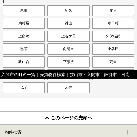
東町
新久
扇台
扇町屋
鍵山
春日町
上藤沢
上谷ケ貫
久保稲荷
黒須
向陽台
小谷田
狭山台
下藤沢
高倉
入間市の町名一覧｜売買物件検索｜狭山市・入間市・飯能市・日高市の不動産（新築一戸建て・中古住宅・土地・マンション）ならセンチュリー21安藤建設
豊岡
野田
東藤沢
仏子
宮寺
このページの先頭へ
物件検索