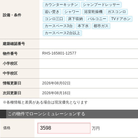
カウンターキッチン
シャンプードレッサー
追い焚き
シャワー
浴室乾燥機
ガスコンロ
設備・条件
コンロ三口
床下収納
バルコニー
TVドアホン
カースペース3台
本下水
都市ガス
カースペース2台以上
建築確認番号
RHS-165801-12577
物件番号
小学校区
中学校区
情報更新日
2026年08月02日
次回更新日
2026年08月16日
※各種情報と差異がある場合は現況優先となります
この物件でローンシミュレーションする
価格
万円