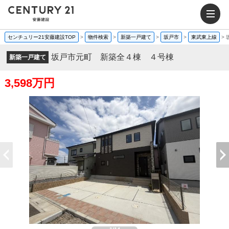
センチュリー21安藤建設TOP
>
物件検索
>
新築一戸建て
>
坂戸市
>
東武東上線
>
坂戸市元町 新築全４棟 ４号棟
新築一戸建て
3,598万円