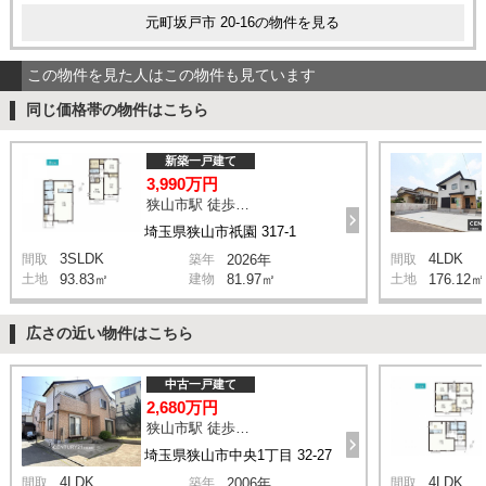
元町坂戸市 20-16の物件を見る
この物件を見た人はこの物件も見ています
同じ価格帯の物件はこちら
新築一戸建て
3,990万円
狭山市駅 徒歩3分
埼玉県狭山市祇園 317-1
3SLDK
4LDK
間取
築年
2026年
間取
土地
93.83㎡
建物
81.97㎡
土地
176.12㎡
広さの近い物件はこちら
中古一戸建て
2,680万円
狭山市駅 徒歩16分
埼玉県狭山市中央1丁目 32-27
4LDK
4LDK
間取
築年
2006年
間取