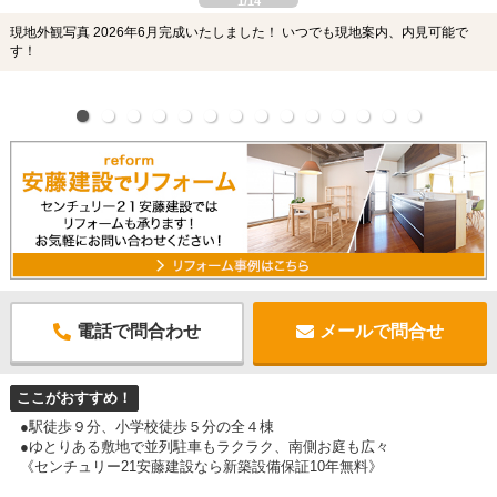
1/14
現地外観写真 2026年6月完成いたしました！ いつでも現地案内、内見可能で
す！
電話で問合わせ
メールで問合せ
ここがおすすめ！
●駅徒歩９分、小学校徒歩５分の全４棟
●ゆとりある敷地で並列駐車もラクラク、南側お庭も広々
《センチュリー21安藤建設なら新築設備保証10年無料》