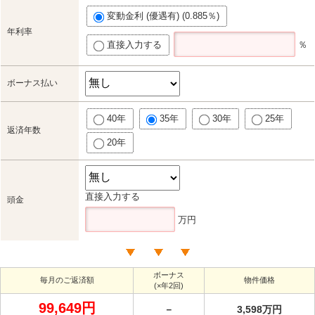
変動金利 (優遇有) (0.885％)
年利率
直接入力する
％
ボーナス払い
40年
35年
30年
25年
返済年数
20年
直接入力する
頭金
万円
ボーナス
毎月のご返済額
物件価格
(×年2回)
99,649円
－
3,598万円