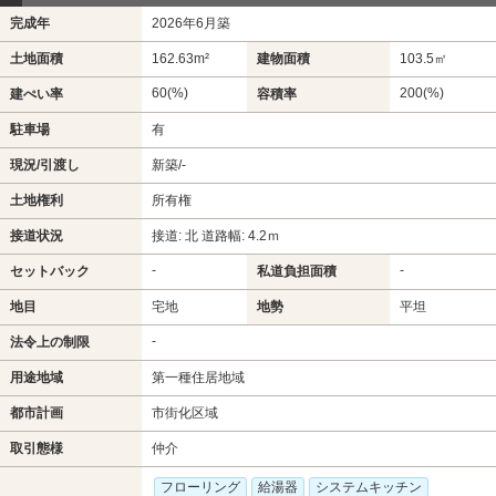
完成年
2026年6月築
土地面積
162.63m²
建物面積
103.5㎡
60(%)
200(%)
建ぺい率
容積率
駐車場
有
現況/引渡し
新築/-
土地権利
所有権
接道状況
接道: 北 道路幅: 4.2ｍ
-
-
セットバック
私道負担面積
地目
宅地
地勢
平坦
-
法令上の制限
用途地域
第一種住居地域
都市計画
市街化区域
取引態様
仲介
フローリング
給湯器
システムキッチン