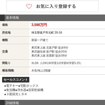
基本情報
3,598万円
価格
所在地
埼玉県坂戸市元町 20-16
種類
新築一戸建て
東武東上線 北坂戸駅 徒歩9分
交通
東武越生線 坂戸駅 徒歩20分
東武東上線 若葉駅 徒歩39分
間取り
3LDK（LDK19/洋室12/洋室6/洋室5.25）
構造/階数
木造/地上2階建
セールスコメント
●電子キー●宅配ボックス
●食洗機●浄水器●浴室乾燥機
●３面採光ＬＤＫ
詳細情報