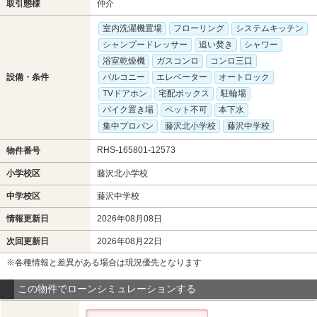
取引態様
仲介
室内洗濯機置場
フローリング
システムキッチン
シャンプードレッサー
追い焚き
シャワー
浴室乾燥機
ガスコンロ
コンロ三口
設備・条件
バルコニー
エレベーター
オートロック
TVドアホン
宅配ボックス
駐輪場
バイク置き場
ペット不可
本下水
集中プロパン
藤沢北小学校
藤沢中学校
RHS-165801-12573
物件番号
小学校区
藤沢北小学校
中学校区
藤沢中学校
情報更新日
2026年08月08日
次回更新日
2026年08月22日
※各種情報と差異がある場合は現況優先となります
この物件でローンシミュレーションする