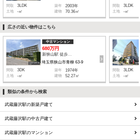
3LDK
3LDK
間取
築年
2003年
間取
土地
-㎡
建物
70.36㎡
土地
-㎡
広さの近い物件はこちら
中古マンション
680万円
新狭山駅 徒歩24分
埼玉県狭山市青柳 63-9
3DK
3LDK
間取
築年
1974年
間取
土地
-㎡
建物
52.27㎡
土地
-㎡
類似の条件から検索
武蔵藤沢駅の新築戸建て
武蔵藤沢駅の中古戸建て
武蔵藤沢駅のマンション