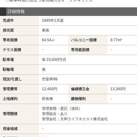
詳細情報
完成年
1995年1月築
採光面
東南
専有面積
64.54㎡
バルコニー面積
8.77m²
-
-
テラス面積
専用庭面積
駐車場
有:10,000円/月
駐輪場
無
現況/引渡し
空室/即時
管理費等
12,400円
修繕積立金
13,360円
土地権利
所有権
建物権利
-
管理形態：委託（巡回）
管理態様
管理組合：あり
管理会社：大和ライフネクスト株式会社
-
用途地域