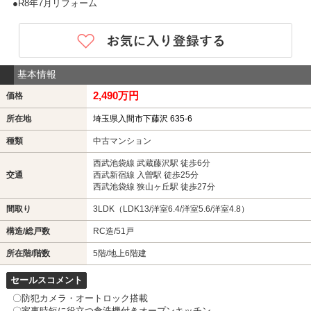
●R8年7月リフォーム
基本情報
2,490万円
価格
所在地
埼玉県入間市下藤沢 635-6
種類
中古マンション
西武池袋線 武蔵藤沢駅 徒歩6分
交通
西武新宿線 入曽駅 徒歩25分
西武池袋線 狭山ヶ丘駅 徒歩27分
間取り
3LDK（LDK13/洋室6.4/洋室5.6/洋室4.8）
構造/総戸数
RC造/51戸
所在階/階数
5階/地上6階建
セールスコメント
〇防犯カメラ・オートロック搭載
〇家事時短に役立つ食洗機付きオープンキッチン