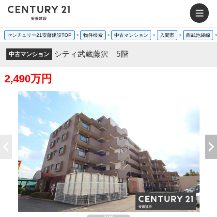
センチュリー21安藤建設TOP
>
物件検索
>
中古マンション
>
入間市
>
西武池袋線
シティ武蔵藤沢 5階
中古マンション
2,490万円