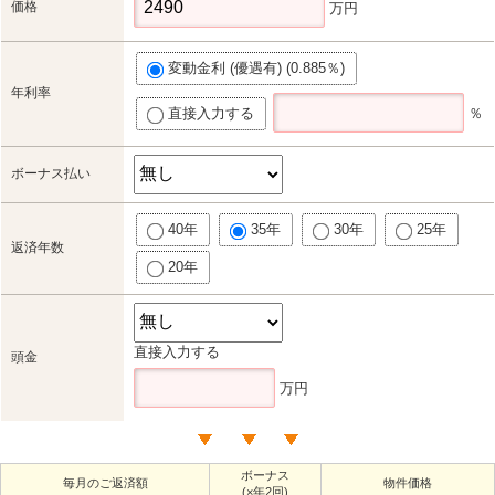
価格
万円
変動金利 (優遇有) (0.885％)
年利率
直接入力する
％
ボーナス払い
40年
35年
30年
25年
返済年数
20年
直接入力する
頭金
万円
ボーナス
毎月のご返済額
物件価格
(×年2回)