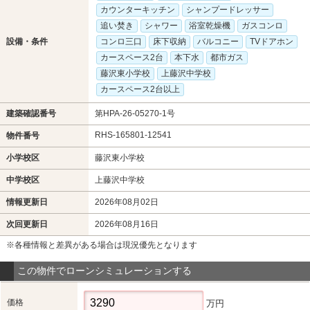
カウンターキッチン
シャンプードレッサー
追い焚き
シャワー
浴室乾燥機
ガスコンロ
設備・条件
コンロ三口
床下収納
バルコニー
TVドアホン
カースペース2台
本下水
都市ガス
藤沢東小学校
上藤沢中学校
カースペース2台以上
建築確認番号
第HPA-26-05270-1号
RHS-165801-12541
物件番号
小学校区
藤沢東小学校
中学校区
上藤沢中学校
情報更新日
2026年08月02日
次回更新日
2026年08月16日
※各種情報と差異がある場合は現況優先となります
この物件でローンシミュレーションする
価格
万円