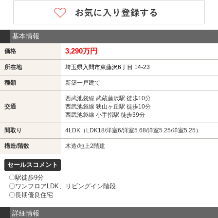
基本情報
3,290万円
価格
所在地
埼玉県入間市東藤沢6丁目 14-23
種類
新築一戸建て
西武池袋線 武蔵藤沢駅 徒歩10分
交通
西武池袋線 狭山ヶ丘駅 徒歩10分
西武池袋線 小手指駅 徒歩39分
間取り
4LDK（LDK18/洋室6/洋室5.68/洋室5.25/洋室5.25）
構造/階数
木造/地上2階建
セールスコメント
〇駅徒歩9分
〇ワンフロアLDK、リビングイン階段
〇長期優良住宅
詳細情報