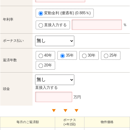
変動金利 (優遇有) (0.885％)
年利率
直接入力する
％
ボーナス払い
40年
35年
30年
25年
返済年数
20年
直接入力する
頭金
万円
ボーナス
毎月のご返済額
物件価格
(×年2回)