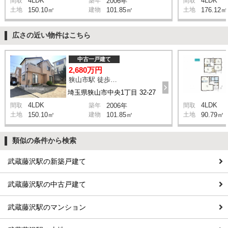
4LDK
4LDK
間取
築年
2006年
間取
土地
150.10㎡
建物
101.85㎡
土地
176.12㎡
広さの近い物件はこちら
中古一戸建て
2,680万円
狭山市駅 徒歩16分
埼玉県狭山市中央1丁目 32-27
4LDK
4LDK
間取
築年
2006年
間取
土地
150.10㎡
建物
101.85㎡
土地
90.79㎡
類似の条件から検索
武蔵藤沢駅の新築戸建て
武蔵藤沢駅の中古戸建て
武蔵藤沢駅のマンション