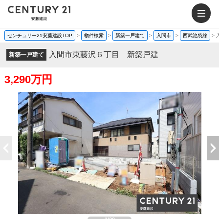
センチュリー21安藤建設TOP
>
物件検索
>
新築一戸建て
>
入間市
>
西武池袋線
>
入間市東藤沢６丁目 新築戸建
新築一戸建て
3,290万円