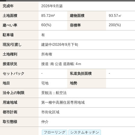
完成年
2026年9月築
土地面積
85.72m²
建物面積
93.57㎡
60(%)
200(%)
建ぺい率
容積率
駐車場
有
現況/引渡し
建築中/2026年9月下旬
土地権利
所有権
接道状況
接道: 南 公道 道路幅: 4ｍ
-
-
セットバック
私道負担面積
地目
宅地
地勢
法令上の制限
景観法；航空法
用途地域
第一種中高層住居専用地域
都市計画
市街化区域
取引態様
仲介
フローリング
システムキッチン