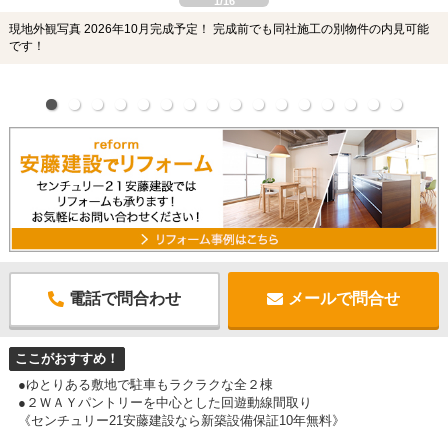
1/16
現地外観写真 2026年10月完成予定！ 完成前でも同社施工の別物件の内見可能
です！
電話で問合わせ
メールで問合せ
ここがおすすめ！
●ゆとりある敷地で駐車もラクラクな全２棟
●２ＷＡＹパントリーを中心とした回遊動線間取り
《センチュリー21安藤建設なら新築設備保証10年無料》