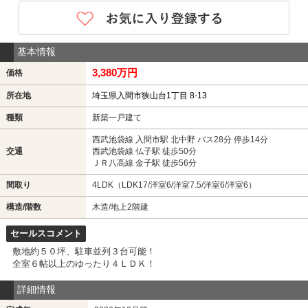
基本情報
3,380万円
価格
所在地
埼玉県入間市狭山台1丁目 8-13
種類
新築一戸建て
西武池袋線 入間市駅 北中野 バス28分 停歩14分
交通
西武池袋線 仏子駅 徒歩50分
ＪＲ八高線 金子駅 徒歩56分
間取り
4LDK（LDK17/洋室6/洋室7.5/洋室6/洋室6）
構造/階数
木造/地上2階建
セールスコメント
敷地約５０坪、駐車並列３台可能！
全室６帖以上のゆったり４ＬＤＫ！
詳細情報