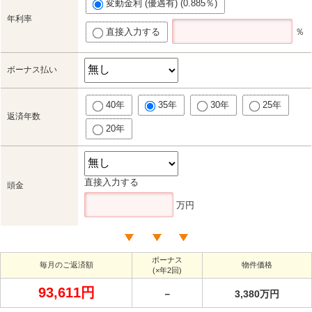
変動金利 (優遇有) (0.885％)
年利率
直接入力する
％
ボーナス払い
40年
35年
30年
25年
返済年数
20年
直接入力する
頭金
万円
ボーナス
毎月のご返済額
物件価格
(×年2回)
93,611円
－
3,380万円