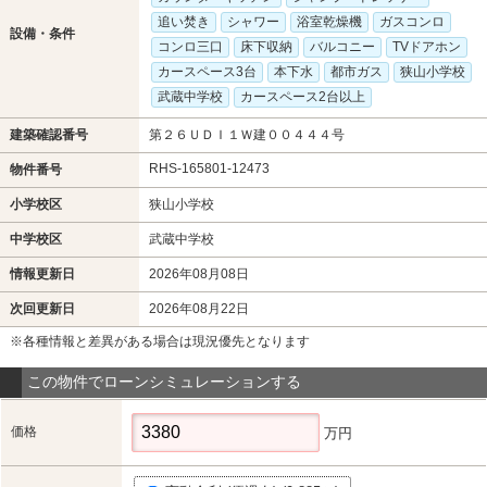
追い焚き
シャワー
浴室乾燥機
ガスコンロ
設備・条件
コンロ三口
床下収納
バルコニー
TVドアホン
カースペース3台
本下水
都市ガス
狭山小学校
武蔵中学校
カースペース2台以上
建築確認番号
第２６ＵＤＩ１Ｗ建００４４４号
RHS-165801-12473
物件番号
小学校区
狭山小学校
中学校区
武蔵中学校
情報更新日
2026年08月08日
次回更新日
2026年08月22日
※各種情報と差異がある場合は現況優先となります
この物件でローンシミュレーションする
価格
万円