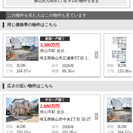
狭山台入間市1丁目 8-13の物件を見る
この物件を見た人はこの物件も見ています
同じ価格帯の物件はこちら
新築一戸建て
3,390万円
狭山市駅 徒歩22分
埼玉県狭山市広瀬東3丁目 14-1
3LDK
3LDK
間取
築年
2026年
間取
土地
164.57㎡
建物
99.36㎡
土地
133.06㎡
広さの近い物件はこちら
中古一戸建て
2,680万円
狭山市駅 徒歩16分
埼玉県狭山市中央1丁目 32-27
4LDK
3LDK
間取
築年
2006年
間取
土地
150.10㎡
建物
101.85㎡
土地
164.57㎡