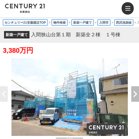
センチュリー21安藤建設TOP
>
物件検索
>
新築一戸建て
>
入間市
>
西武池袋線
>
入間狭山台第１期 新築全２棟 １号棟
新築一戸建て
3,380万円