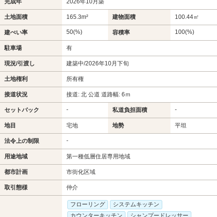
完成年
2026年10月築
土地面積
165.3m²
建物面積
100.44㎡
50(%)
100(%)
建ぺい率
容積率
駐車場
有
現況/引渡し
建築中/2026年10月下旬
土地権利
所有権
接道状況
接道: 北 公道 道路幅: 6ｍ
-
-
セットバック
私道負担面積
地目
宅地
地勢
平坦
-
法令上の制限
用途地域
第一種低層住居専用地域
都市計画
市街化区域
取引態様
仲介
フローリング
システムキッチン
カウンターキッチン
シャンプードレッサー