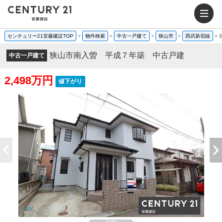
センチュリー21安藤建設TOP
>
物件検索
>
中古一戸建て
>
狭山市
>
西武新宿線
>
狭山市南入曽 平成７年築 中古戸建
中古一戸建て
2,498万円
値下がり