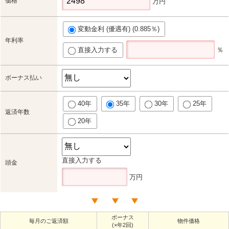
価格
万円
変動金利 (優遇有) (0.885％)
年利率
直接入力する
％
ボーナス払い
40年
35年
30年
25年
返済年数
20年
直接入力する
頭金
万円
ボーナス
毎月のご返済額
物件価格
(×年2回)