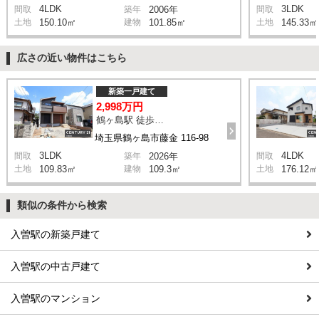
4LDK
3LDK
間取
築年
2006年
間取
土地
150.10㎡
建物
101.85㎡
土地
145.33㎡
広さの近い物件はこちら
新築一戸建て
2,998万円
鶴ヶ島駅 徒歩27分
埼玉県鶴ヶ島市藤金 116-98
3LDK
4LDK
間取
築年
2026年
間取
土地
109.83㎡
建物
109.3㎡
土地
176.12㎡
類似の条件から検索
入曽駅の新築戸建て
入曽駅の中古戸建て
入曽駅のマンション