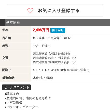
基本情報
2,498万円
価格
値下がり
所在地
埼玉県狭山市南入曽 1048-66
種類
中古一戸建て
西武新宿線 入曽駅 徒歩16分
交通
西武池袋線 狭山ヶ丘駅 徒歩31分
西武池袋線 武蔵藤沢駅 徒歩32分
間取り
4LDK（LDK13/洋室10/和室8/洋室8/洋室7）
構造/階数
木造/地上2階建
セールスコメント
●駐車１台
●敷地約46坪、南側のお庭も広々
●浴室乾燥機
●IHクッキングヒーター