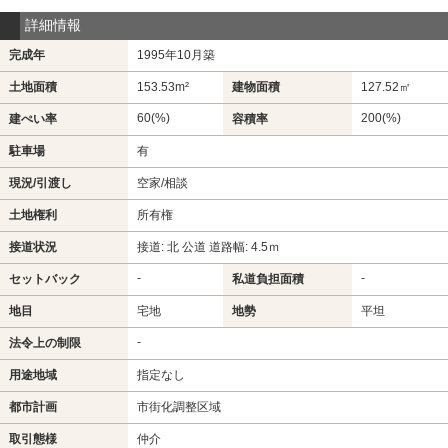
詳細情報
完成年
1995年10月築
土地面積
153.53m²
建物面積
127.52㎡
60(%)
200(%)
建ぺい率
容積率
駐車場
有
現況/引渡し
空家/相談
土地権利
所有権
接道状況
接道: 北 公道 道路幅: 4.5ｍ
-
-
セットバック
私道負担面積
地目
宅地
地勢
平坦
-
法令上の制限
用途地域
指定なし
都市計画
市街化調整区域
取引態様
仲介