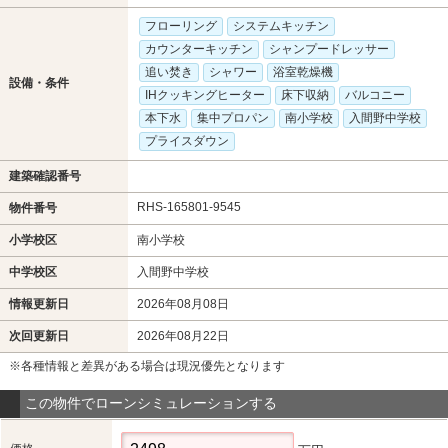
フローリング
システムキッチン
カウンターキッチン
シャンプードレッサー
追い焚き
シャワー
浴室乾燥機
設備・条件
IHクッキングヒーター
床下収納
バルコニー
本下水
集中プロパン
南小学校
入間野中学校
プライスダウン
建築確認番号
RHS-165801-9545
物件番号
小学校区
南小学校
中学校区
入間野中学校
情報更新日
2026年08月08日
次回更新日
2026年08月22日
※各種情報と差異がある場合は現況優先となります
この物件でローンシミュレーションする