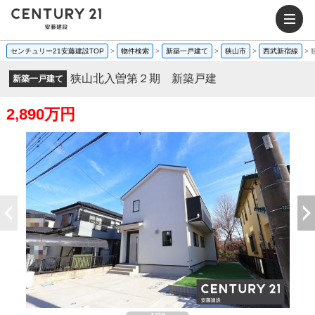
センチュリー21安藤建設TOP
>
物件検索
>
新築一戸建て
>
狭山市
>
西武新宿線
>
狭山北入曽第２期 新築戸建
新築一戸建て
2,890万円