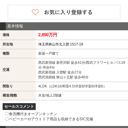
基本情報
2,890万円
価格
所在地
埼玉県狭山市北入曽 1517-19
種類
新築一戸建て
西武新宿線 新所沢駅 徒歩41分/西武フラワーヒル バス19
分 停歩4分
交通
西武新宿線 入曽駅 徒歩27分
西武池袋線 狭山ヶ丘駅 徒歩46分
間取り
4LDK（LDK16/和室4.5/洋室8/洋室6/洋室6）
構造/階数
木造/地上2階建
セールスコメント
〇食洗機付きオープンキッチン
〇ベビーカーやアウトドア用品も収納できるSIC完備