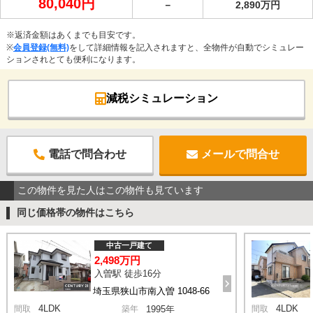
80,040円
－
2,890万円
※返済金額はあくまでも目安です。
※
会員登録(無料)
をして詳細情報を記入されますと、全物件が自動でシミュレー
ションされとても便利になります。
減税シミュレーション
電話で問合わせ
メールで問合せ
この物件を見た人はこの物件も見ています
同じ価格帯の物件はこちら
中古一戸建て
2,498万円
入曽駅 徒歩16分
埼玉県狭山市南入曽 1048-66
4LDK
4LDK
間取
築年
1995年
間取