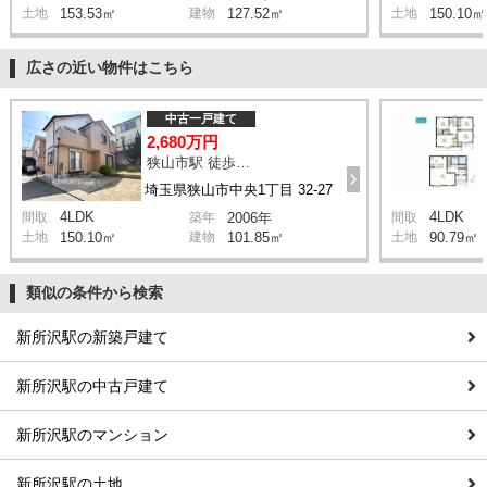
土地
153.53㎡
建物
127.52㎡
土地
150.10㎡
広さの近い物件はこちら
中古一戸建て
2,680万円
狭山市駅 徒歩16分
埼玉県狭山市中央1丁目 32-27
4LDK
4LDK
間取
築年
2006年
間取
土地
150.10㎡
建物
101.85㎡
土地
90.79㎡
類似の条件から検索
新所沢駅の新築戸建て
新所沢駅の中古戸建て
新所沢駅のマンション
新所沢駅の土地