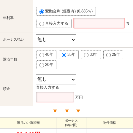
変動金利 (優遇有) (0.885％)
年利率
直接入力する
％
ボーナス払い
40年
35年
30年
25年
返済年数
20年
直接入力する
頭金
万円
ボーナス
毎月のご返済額
物件価格
(×年2回)