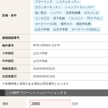
フローリング
システムキッチン
カウンターキッチン
シャンプードレッサー
追い焚き
シャワー
浴室乾燥機
ガスコンロ
設備・条件
コンロ三口
床下収納
バルコニー
TVドアホン
カースペース2台
都市ガス
個別浄化槽
山王小学校
山王中学校
カースペース2台以上
建築確認番号
RHS-165801-12178
物件番号
小学校区
山王小学校
中学校区
山王中学校
情報更新日
2026年08月02日
次回更新日
2026年08月16日
※各種情報と差異がある場合は現況優先となります
この物件でローンシミュレーションする
価格
万円