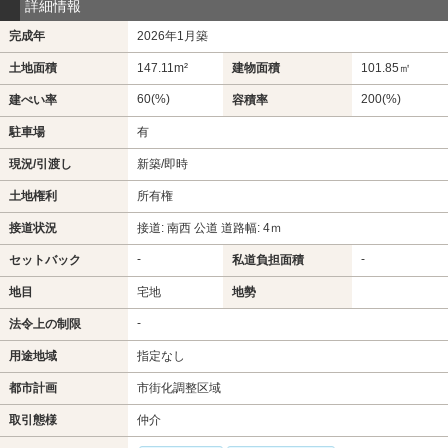
詳細情報
完成年
2026年1月築
土地面積
147.11m²
建物面積
101.85㎡
60(%)
200(%)
建ぺい率
容積率
駐車場
有
現況/引渡し
新築/即時
土地権利
所有権
接道状況
接道: 南西 公道 道路幅: 4ｍ
-
-
セットバック
私道負担面積
地目
宅地
地勢
-
法令上の制限
用途地域
指定なし
都市計画
市街化調整区域
取引態様
仲介