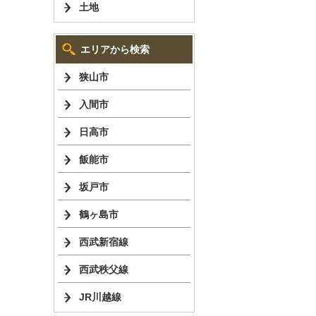
土地
エリアから検索
狭山市
入間市
日高市
飯能市
坂戸市
鶴ヶ島市
西武新宿線
西武秩父線
JR川越線