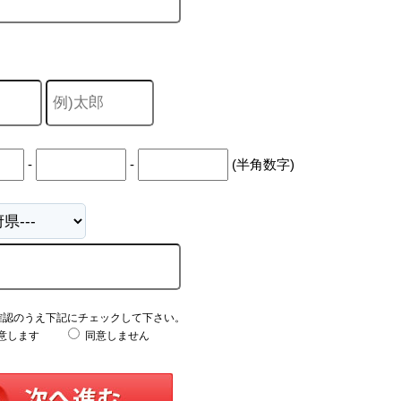
-
-
(半角数字)
確認のうえ下記にチェックして下さい。
意します
同意しません