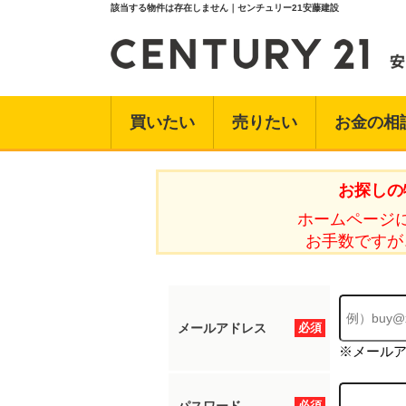
該当する物件は存在しません｜センチュリー21安藤建設
買いたい
売りたい
お金の相
お探しの
ホームページ
お手数ですが
メールアドレス
必須
※メール
必須