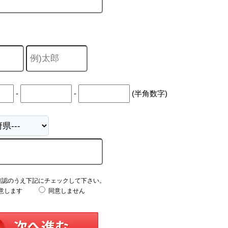
-
-
(半角数字)
確認のうえ下記にチェックして下さい。
意します
同意しません