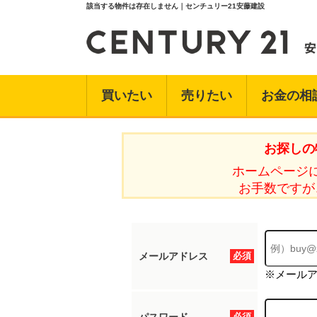
該当する物件は存在しません｜センチュリー21安藤建設
買いたい
売りたい
お金の相
お探しの
ホームページ
お手数ですが
メールアドレス
必須
※メール
必須