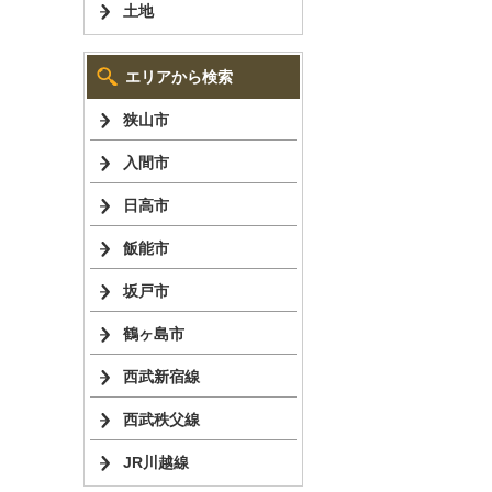
土地
エリアから検索
狭山市
入間市
日高市
飯能市
坂戸市
鶴ヶ島市
西武新宿線
西武秩父線
JR川越線