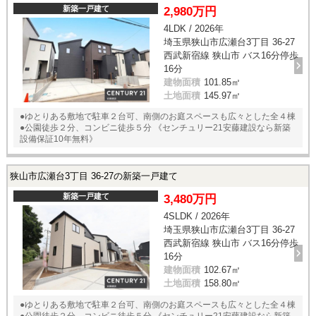
新築一戸建て
2,980万円
4LDK / 2026年
埼玉県狭山市広瀬台3丁目 36-27
西武新宿線 狭山市 バス16分停歩
16分
建物面積
101.85㎡
土地面積
145.97㎡
●ゆとりある敷地で駐車２台可、南側のお庭スペースも広々とした全４棟
●公園徒歩２分、コンビニ徒歩５分 《センチュリー21安藤建設なら新築
設備保証10年無料》
狭山市広瀬台3丁目 36-27の新築一戸建て
新築一戸建て
3,480万円
4SLDK / 2026年
埼玉県狭山市広瀬台3丁目 36-27
西武新宿線 狭山市 バス16分停歩
16分
建物面積
102.67㎡
土地面積
158.80㎡
●ゆとりある敷地で駐車２台可、南側のお庭スペースも広々とした全４棟
●公園徒歩２分、コンビニ徒歩５分 《センチュリー21安藤建設なら新築