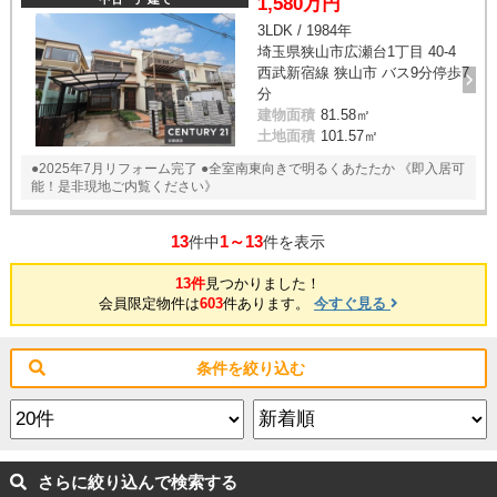
1,580万円
3LDK / 1984年
埼玉県狭山市広瀬台1丁目 40-4
西武新宿線 狭山市 バス9分停歩7
分
建物面積
81.58㎡
土地面積
101.57㎡
●2025年7月リフォーム完了 ●全室南東向きで明るくあたたか 《即入居可
能！是非現地ご内覧ください》
13
1～13
件中
件を表示
13件
見つかりました！
会員限定物件は
603
件あります。
今すぐ見る
条件を絞り込む
さらに絞り込んで検索する