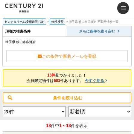
センチュリー21安藤建設TOP
>
物件検索
>
埼玉県 狭山市広瀬台 不動産情報一覧
現在の検索条件
さらに条件を絞り込む
埼玉県 狭山市広瀬台
この条件で新着メールを登録
13件
見つかりました！
会員限定物件は
603
件あります。
今すぐ見る
条件を絞り込む
13
1～13
件中
件を表示