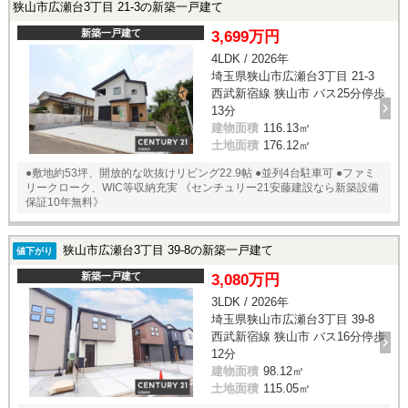
狭山市広瀬台3丁目 21-3の新築一戸建て
新築一戸建て
3,699万円
4LDK / 2026年
埼玉県狭山市広瀬台3丁目 21-3
西武新宿線 狭山市 バス25分停歩
13分
建物面積
116.13㎡
土地面積
176.12㎡
●敷地約53坪、開放的な吹抜けリビング22.9帖 ●並列4台駐車可 ●ファミ
リークローク、WIC等収納充実 《センチュリー21安藤建設なら新築設備
保証10年無料》
狭山市広瀬台3丁目 39-8の新築一戸建て
値下がり
新築一戸建て
3,080万円
3LDK / 2026年
埼玉県狭山市広瀬台3丁目 39-8
西武新宿線 狭山市 バス16分停歩
12分
建物面積
98.12㎡
土地面積
115.05㎡