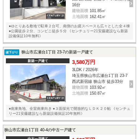
16分
建物面積
101.85㎡
土地面積
162.41㎡
●ゆとりある敷地で駐車２台可、南側のお庭スペースも広々とした全４棟
●公園徒歩２分、コンビニ徒歩５分 《センチュリー21安藤建設なら新築
設備保証10年無料》
狭山市広瀬台1丁目 23-7の新築一戸建て
値下がり
新築一戸建て
3,580万円
3LDK / 2026年
埼玉県狭山市広瀬台1丁目 23-7
西武新宿線 狭山市 徒歩33分
建物面積
103.92㎡
土地面積
150.87㎡
●南東角地、全室南東向き ●３面採光で開放的なＬＤＫ２０帖 《センチュ
リー21安藤建設なら新築設備保証10年無料》
狭山市広瀬台1丁目 40-4の中古一戸建て
中古一戸建て