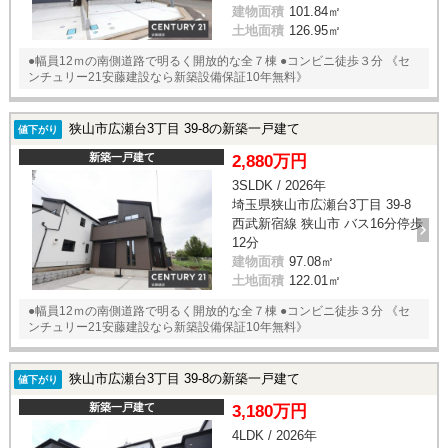
建物面積
101.84㎡
土地面積
126.95㎡
●幅員12ｍの南側道路で明るく開放的な全７棟 ●コンビニ徒歩３分 《セ
ンチュリー21安藤建設なら新築設備保証10年無料》
狭山市広瀬台3丁目 39-8の新築一戸建て
値下がり
新築一戸建て
2,880万円
3SLDK / 2026年
埼玉県狭山市広瀬台3丁目 39-8
西武新宿線 狭山市 バス16分停歩
12分
建物面積
97.08㎡
土地面積
122.01㎡
●幅員12ｍの南側道路で明るく開放的な全７棟 ●コンビニ徒歩３分 《セ
ンチュリー21安藤建設なら新築設備保証10年無料》
狭山市広瀬台3丁目 39-8の新築一戸建て
値下がり
新築一戸建て
3,180万円
4LDK / 2026年