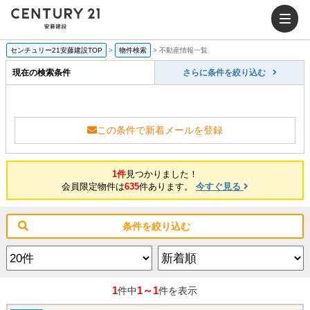
センチュリー21安藤建設TOP
>
物件検索
>
不動産情報一覧
現在の検索条件
さらに条件を絞り込む
この条件で新着メールを登録
1件
見つかりました！
会員限定物件は
635
件あります。
今すぐ見る
条件を絞り込む
1
1～1
件中
件を表示