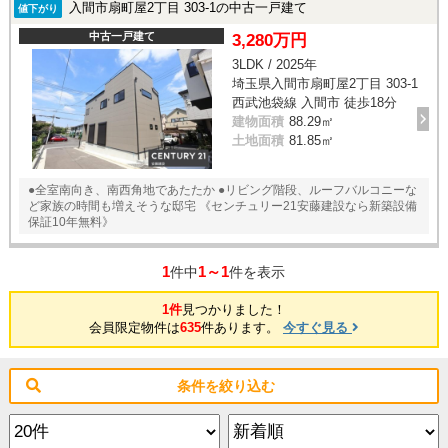
入間市扇町屋2丁目 303-1の中古一戸建て
値下がり
中古一戸建て
3,280万円
3LDK / 2025年
埼玉県入間市扇町屋2丁目 303-1
西武池袋線 入間市 徒歩18分
建物面積
88.29㎡
土地面積
81.85㎡
●全室南向き、南西角地であたたか ●リビング階段、ルーフバルコニーな
ど家族の時間も増えそうな邸宅 《センチュリー21安藤建設なら新築設備
保証10年無料》
1
1～1
件中
件を表示
1件
見つかりました！
会員限定物件は
635
件あります。
今すぐ見る
条件を絞り込む