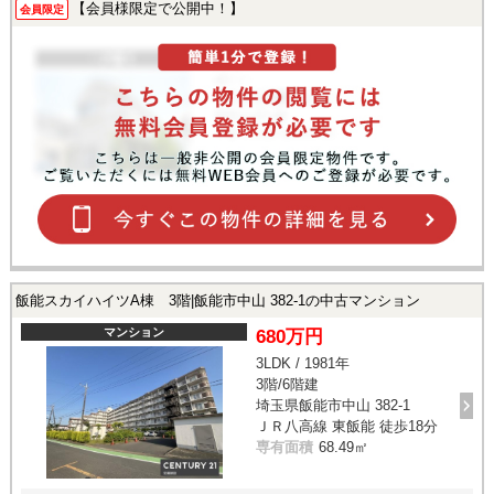
【会員様限定で公開中！】
会員限定
飯能スカイハイツA棟 3階|飯能市中山 382-1の中古マンション
マンション
680万円
3LDK / 1981年
3階/6階建
埼玉県飯能市中山 382-1
ＪＲ八高線 東飯能 徒歩18分
専有面積
68.49㎡