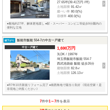
27.65坪(39.41万円 /坪)
土地面積
91.42㎡
建ぺい率
80.0(%)
容積率
400.0(%)
●敷地約27坪、解体更地渡し ●駅・スーパー・コンビニ等徒歩9分圏内の
便利な立地
飯能市飯能 554-7の中古一戸建て
値下がり
中古一戸建て
1,690万円
3LDK / 1997年
埼玉県飯能市飯能 554-7
西武池袋線 飯能 徒歩26分
建物面積
82.8㎡
土地面積
126.13㎡
●R7年10月新規リフォーム完了 ●南西角地で陽当り良好 《現在空家！是
非現地ご内覧ください》
7
1～7
件中
件を表示