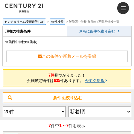
センチュリー21安藤建設TOP
>
物件検索
>
飯能西中学校(飯能市) 不動産情報一覧
現在の検索条件
さらに条件を絞り込む
飯能西中学校(飯能市)
この条件で新着メールを登録
7件
見つかりました！
会員限定物件は
635
件あります。
今すぐ見る
条件を絞り込む
7
1～7
件中
件を表示