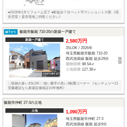
●2026年2月リフォーム完了 ●駅徒歩７分ペット可マンション１０階 《現
在空室！是非現地ご内覧ください》
飯能市飯能 710-20の新築一戸建て
値下がり
新築一戸建て
2,580万円
3SLDK / 2026年
埼玉県飯能市飯能 710-20
西武池袋線 飯能 徒歩29分
建物面積
98.54㎡
土地面積
127.38㎡
〇収納の多い3SLDK 〇使い勝手の良い3帖畳コーナー 《センチュリー21
安藤建設なら新築設備保証10年無料》
飯能市仲町 27-3の土地
土地
1,090万円
埼玉県飯能市仲町 27-3
西武池袋線 飯能 徒歩9分