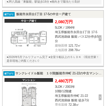
●JR八高線「東飯能」駅徒歩18分 ●南向きで陽当たり良好
飯能市永田台1丁目 17-5の中古一戸建て
値下がり
中古一戸建て
2,080万円
5LDK / 1994年
埼玉県飯能市永田台1丁目 17-5
西武池袋線 飯能 バス12分停歩5
分
建物面積
121.72㎡
土地面積
208.79㎡
●2026年5月フルリフォーム完了 ●全室５帖以上の５ＬＤＫ 《現在空家！
是非現地ご内覧ください》
サンクレイドル飯能 １０階|飯能市仲町 21-22の中古マンション
値下がり
マンション
2,480万円
3LDK / 2003年
10階/12階建
埼玉県飯能市仲町 21-22
西武池袋線 飯能 徒歩7分
専有面積
72.38㎡