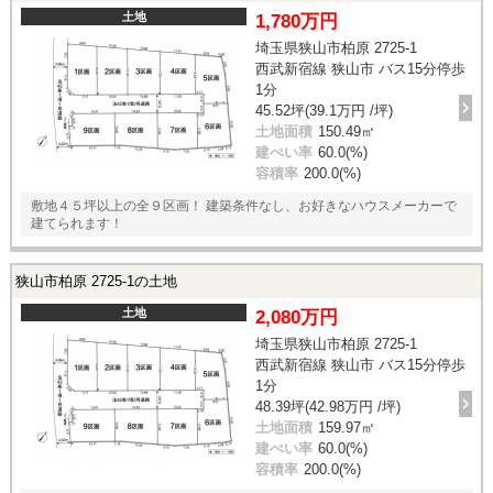
土地
1,780万円
埼玉県狭山市柏原 2725-1
西武新宿線 狭山市 バス15分停歩
1分
45.52坪(39.1万円 /坪)
土地面積
150.49㎡
建ぺい率
60.0(%)
容積率
200.0(%)
敷地４５坪以上の全９区画！ 建築条件なし、お好きなハウスメーカーで
建てられます！
狭山市柏原 2725-1の土地
土地
2,080万円
埼玉県狭山市柏原 2725-1
西武新宿線 狭山市 バス15分停歩
1分
48.39坪(42.98万円 /坪)
土地面積
159.97㎡
建ぺい率
60.0(%)
容積率
200.0(%)