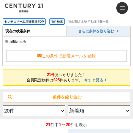
センチュリー21安藤建設TOP
>
物件検索
>
狭山市駅 土地 不動産情報一覧
現在の検索条件
さらに条件を絞り込む
狭山市駅 土地
この条件で新着メールを登録
21件
見つかりました！
会員限定物件は
625
件あります。
今すぐ見る
条件を絞り込む
21
1～20
件中
件を表示