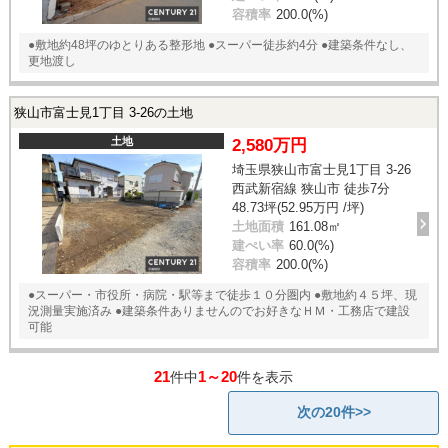
容積率
200.0(%)
●敷地約48坪のゆとりある整形地 ●スーパー徒歩約4分 ●建築条件なし、
更地渡し
狭山市富士見1丁目 3-26の土地
土地
2,580万円
埼玉県狭山市富士見1丁目 3-26
西武新宿線 狭山市 徒歩7分
48.73坪(52.95万円 /坪)
土地面積
161.08㎡
建ぺい率
60.0(%)
容積率
200.0(%)
●スーパー・市役所・病院・駅等まで徒歩１０分圏内 ●敷地約４５坪、現
況測量実施済み ●建築条件ありませんのでお好きなＨＭ・工務店で建設
可能
21
1～20
件中
件を表示
次の20件>>