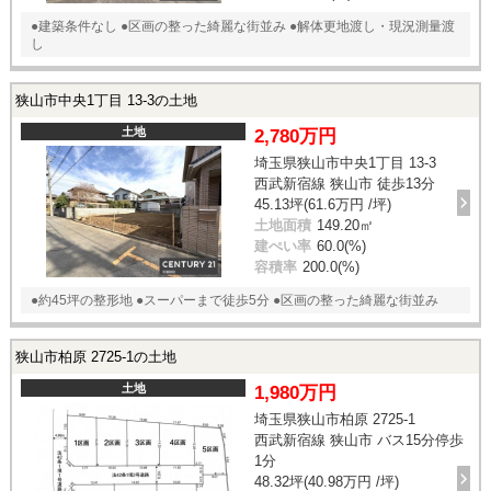
●建築条件なし ●区画の整った綺麗な街並み ●解体更地渡し・現況測量渡
し
狭山市中央1丁目 13-3の土地
土地
2,780万円
埼玉県狭山市中央1丁目 13-3
西武新宿線 狭山市 徒歩13分
45.13坪(61.6万円 /坪)
土地面積
149.20㎡
建ぺい率
60.0(%)
容積率
200.0(%)
●約45坪の整形地 ●スーパーまで徒歩5分 ●区画の整った綺麗な街並み
狭山市柏原 2725-1の土地
土地
1,980万円
埼玉県狭山市柏原 2725-1
西武新宿線 狭山市 バス15分停歩
1分
48.32坪(40.98万円 /坪)