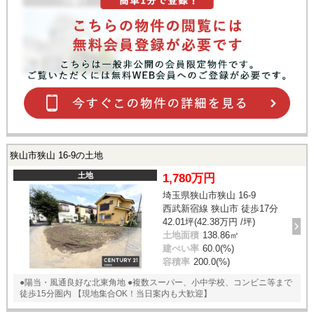
狭山市狭山 16-9の土地
土地
1,780万円
埼玉県狭山市狭山 16-9
西武新宿線 狭山市 徒歩17分
42.01坪(42.38万円 /坪)
土地面積
138.86㎡
建ぺい率
60.0(%)
容積率
200.0(%)
●陽当・風通良好な北東角地 ●複数スーパー、小中学校、コンビニ等まで
徒歩15分圏内 【現地集合OK！当日案内も大歓迎】