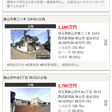
敷地４５坪以上の全９区画！ 建築条件なし、お好きなハウスメーカーで
建てられます！
狭山市東三ツ木 114-6の土地
土地
1,180万円
埼玉県狭山市東三ツ木 114-6
西武新宿線 狭山市 徒歩41分
30.69坪(38.45万円 /坪)
土地面積
101.45㎡
建ぺい率
50.0(%)
容積率
80.0(%)
●駅徒歩13分 ●南東角地 ●解体更地渡し・建築条件なし
狭山市中央1丁目 39-21の土地
土地
2,780万円
埼玉県狭山市中央1丁目 39-21
西武新宿線 狭山市 徒歩16分
48.02坪(57.89万円 /坪)
土地面積
158.76㎡
建ぺい率
60.0(%)