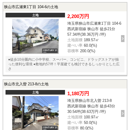
狭山市広瀬東1丁目 104-6の土地
土地
2,200万円
埼玉県狭山市広瀬東1丁目 104-6
西武新宿線 狭山市 徒歩21分
57.34坪(38.36万円 /坪)
土地面積
189.57㎡
建ぺい率
60.0(%)
容積率
200.0(%)
●徒歩10分圏内に小中学校、スーパー、コンビニ、ドラッグストアが揃
った便利な環境 ●敷地約57坪！平屋建ても検討できるしっかりとした広
さ
狭山市北入曽 213-8の土地
土地
1,180万円
埼玉県狭山市北入曽 213-8
西武新宿線 狭山市 徒歩43分
30.54坪(38.63万円 /坪)
土地面積
100.97㎡
建ぺい率
50.0(%)
容積率
80.0(%)