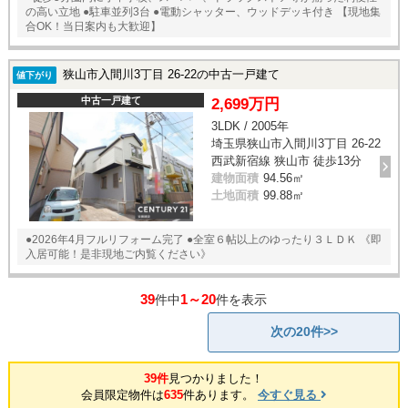
の高い立地 ●駐車並列3台 ●電動シャッター、ウッドデッキ付き 【現地集
合OK！当日案内も大歓迎】
狭山市入間川3丁目 26-22の中古一戸建て
値下がり
中古一戸建て
2,699万円
3LDK / 2005年
埼玉県狭山市入間川3丁目 26-22
西武新宿線 狭山市 徒歩13分
建物面積
94.56㎡
土地面積
99.88㎡
●2026年4月フルリフォーム完了 ●全室６帖以上のゆったり３ＬＤＫ 《即
入居可能！是非現地ご内覧ください》
39
1～20
件中
件を表示
次の20件>>
39件
見つかりました！
会員限定物件は
635
件あります。
今すぐ見る