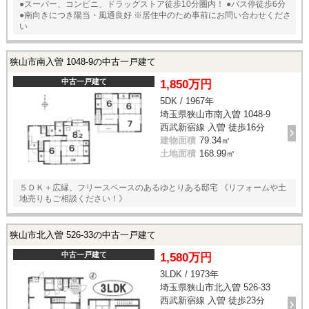
●スーパー、コンビニ、ドラッグストア徒歩10分圏内！ ●バス停徒歩6分
●南向きにつき陽当・風通良好 ※居住中のため事前にお問い合わせくださ
い
狭山市南入曽 1048-9の中古一戸建て
中古一戸建て
1,850万円
5DK / 1967年
埼玉県狭山市南入曽 1048-9
西武新宿線 入曽 徒歩16分
建物面積
79.34㎡
土地面積
168.99㎡
５ＤＫ＋広縁、フリースペースのあるゆとりある邸宅 《リフォームや土
地売りもご相談ください！》
狭山市北入曽 526-33の中古一戸建て
中古一戸建て
1,580万円
3LDK / 1973年
埼玉県狭山市北入曽 526-33
西武新宿線 入曽 徒歩23分