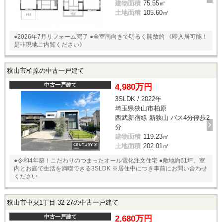
建物面積
75.55㎡
土地面積
105.60㎡
●2026年7月リフォーム完了 ●全室南向きで明るく開放的 《即入居可能！
是非現地ご内覧ください》
狭山市柏原の中古一戸建て
中古一戸建て
4,980万円
3SLDK / 2022年
埼玉県狭山市柏原
西武新宿線 新狭山 バス4分停歩2
分
建物面積
119.23㎡
土地面積
202.01㎡
●令和4年築！こだわりのつまったオール電化注文住宅 ●敷地約61坪、室
内とお庭で生活を満喫できる3SLDK ※居住中につき事前にお問い合わせ
ください
狭山市中央1丁目 32-27の中古一戸建て
中古一戸建て
2,680万円