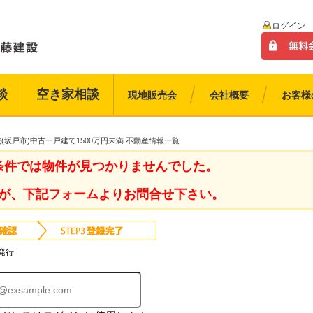
ログイン
談
空き家相談
現地販売会
会社概要
お客様
(坂戸市)中古一戸建て1500万円未満 不動産情報一覧
条件では物件が見つかりませんでした。
が、下記フォームよりお問合せ下さい。
発行