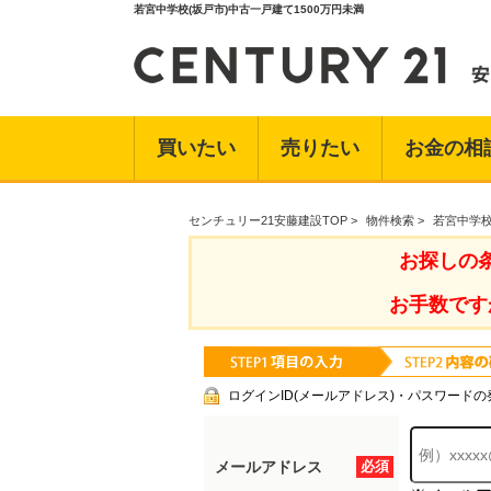
若宮中学校(坂戸市)中古一戸建て1500万円未満
買いたい
売りたい
お金の相
センチュリー21安藤建設TOP
>
物件検索
>
若宮中学校
お探しの
お手数です
ログインID(メールアドレス)・パスワードの
メールアドレス
必須