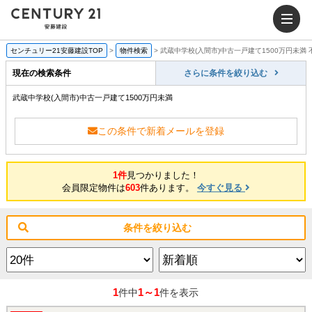
センチュリー21安藤建設TOP
>
物件検索
>
武蔵中学校(入間市)中古一戸建て1500万円未満
現在の検索条件
さらに条件を絞り込む
武蔵中学校(入間市)中古一戸建て1500万円未満
この条件で新着メールを登録
1件
見つかりました！
会員限定物件は
603
件あります。
今すぐ見る
条件を絞り込む
1
1～1
件中
件を表示