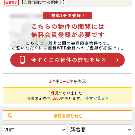
【会員様限定で公開中！】
会員限定
1
1～1
件中
件を表示
1件
見つかりました！
会員限定物件は
603
件あります。
今すぐ見る
条件を絞り込む