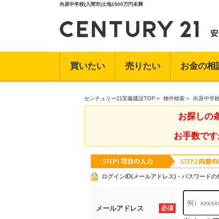
向原中学校(入間市)土地1500万円未満
買いたい
売りたい
お金の相
センチュリー21安藤建設TOP
>
物件検索
>
向原中学校
お探しの
お手数です
ログインID(メールアドレス)・パスワードの
メールアドレス
必須