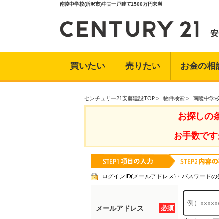
南陵中学校(所沢市)中古一戸建て1500万円未満
買いたい
売りたい
お金の相
センチュリー21安藤建設TOP
>
物件検索
>
南陵中学校
お探しの
お手数です
ログインID(メールアドレス)・パスワードの
メールアドレス
必須