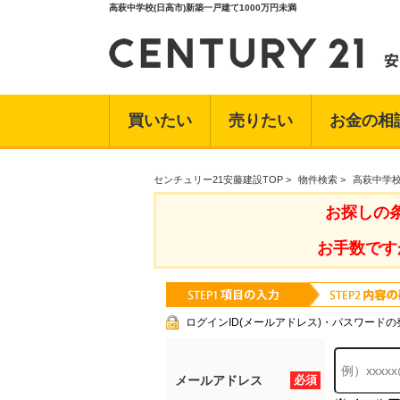
高萩中学校(日高市)新築一戸建て1000万円未満
買いたい
売りたい
お金の相
センチュリー21安藤建設TOP
>
物件検索
>
高萩中学校
お探しの
お手数です
ログインID(メールアドレス)・パスワードの
メールアドレス
必須