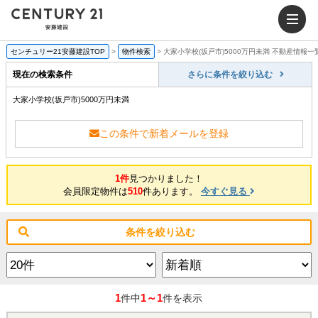
センチュリー21安藤建設TOP
>
物件検索
>
大家小学校(坂戸市)5000万円未満 不動産情報一
現在の検索条件
さらに条件を絞り込む
大家小学校(坂戸市)5000万円未満
この条件で新着メールを登録
1件
見つかりました！
会員限定物件は
510
件あります。
今すぐ見る
条件を絞り込む
1
1～1
件中
件を表示