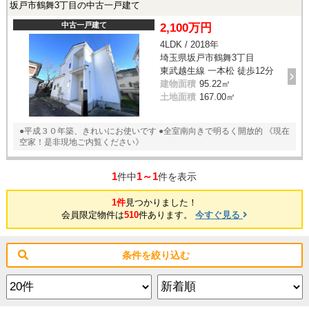
坂戸市鶴舞3丁目の中古一戸建て
中古一戸建て
2,100万円
4LDK / 2018年
埼玉県坂戸市鶴舞3丁目
東武越生線 一本松 徒歩12分
建物面積
95.22㎡
土地面積
167.00㎡
●平成３０年築、きれいにお使いです ●全室南向きで明るく開放的 《現在
空家！是非現地ご内覧ください》
1
1～1
件中
件を表示
1件
見つかりました！
会員限定物件は
510
件あります。
今すぐ見る
条件を絞り込む