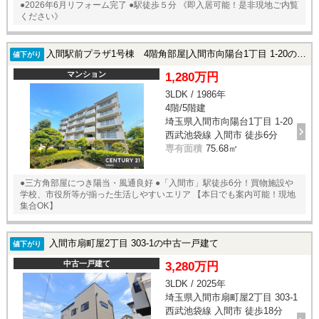
●2026年6月リフォーム完了 ●駅徒歩５分 《即入居可能！是非現地ご内覧
ください》
入間駅前プラザ1号棟 4階角部屋|入間市向陽台1丁目 1-20の中古マンション
値下がり
マンション
1,280万円
3LDK / 1986年
4階/5階建
埼玉県入間市向陽台1丁目 1-20
西武池袋線 入間市 徒歩6分
専有面積
75.68㎡
●三方角部屋につき陽当・風通良好 ●「入間市」駅徒歩6分！買物施設や
学校、市役所等が揃った生活しやすいエリア 【本日でも案内可能！現地
集合OK】
入間市扇町屋2丁目 303-1の中古一戸建て
値下がり
中古一戸建て
3,280万円
3LDK / 2025年
埼玉県入間市扇町屋2丁目 303-1
西武池袋線 入間市 徒歩18分