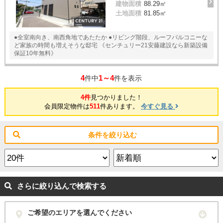
建物面積
88.29㎡
土地面積
81.85㎡
●全室南向き、南西角地であたたか ●リビング階段、ルーフバルコニーな
ど家族の時間も増えそうな邸宅 《センチュリー21安藤建設なら新築設備
保証10年無料》
4
1～4
件中
件を表示
4件
見つかりました！
会員限定物件は
511
件あります。
今すぐ見る
条件を絞り込む
さらに絞り込んで検索する
ご希望のエリアを選んでください