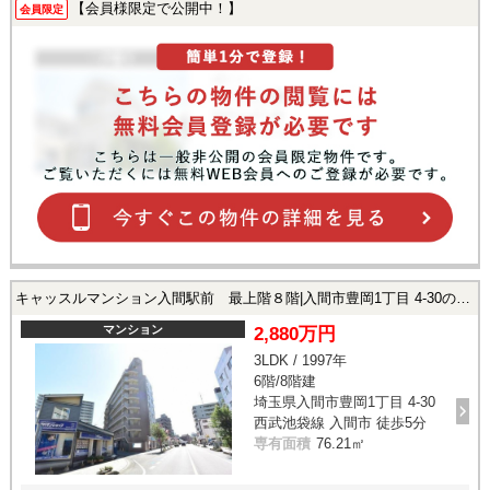
【会員様限定で公開中！】
会員限定
キャッスルマンション入間駅前 最上階８階|入間市豊岡1丁目 4-30の中古マンション
マンション
2,880万円
3LDK / 1997年
6階/8階建
埼玉県入間市豊岡1丁目 4-30
西武池袋線 入間市 徒歩5分
専有面積
76.21㎡