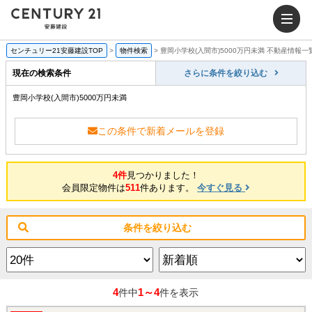
センチュリー21安藤建設TOP
>
物件検索
>
豊岡小学校(入間市)5000万円未満 不動産情報一
現在の検索条件
さらに条件を絞り込む
豊岡小学校(入間市)5000万円未満
この条件で新着メールを登録
4件
見つかりました！
会員限定物件は
511
件あります。
今すぐ見る
条件を絞り込む
4
1～4
件中
件を表示