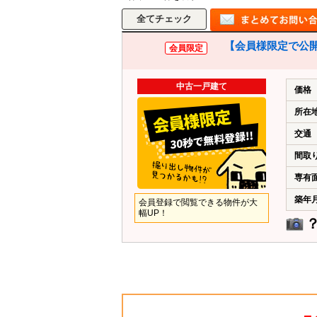
【会員様限定で公開
会員限定
中古一戸建て
価格
所在
交通
間取
専有
築年
会員登録で閲覧できる物件が大
幅UP！