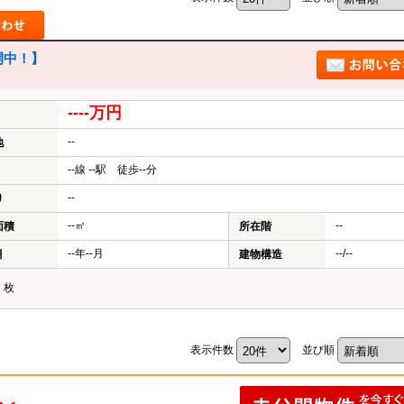
中！】
----万円
--
地
--線 --駅 徒歩--分
--
り
--㎡
--
面積
所在階
--年--月
--/--
月
建物構造
？
枚
表示件数
並び順