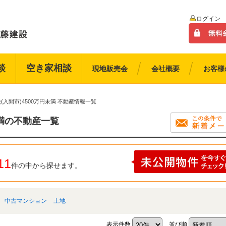
ログイン
談
空き家相談
現地販売会
会社概要
お客様
(入間市)4500万円未満 不動産情報一覧
未満の不動産一覧
11
件の中から探せます。
中古マンション
土地
表示件数
並び順