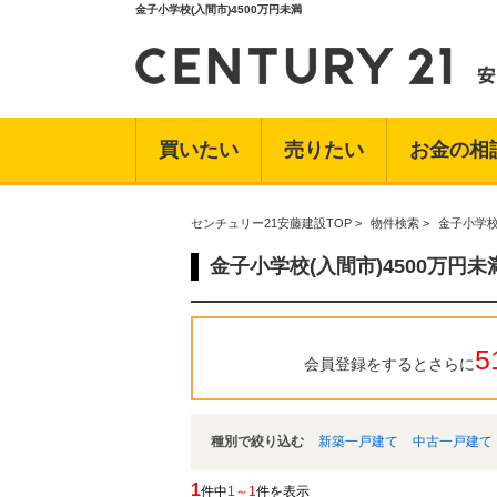
金子小学校(入間市)4500万円未満
買いたい
売りたい
お金の相
センチュリー21安藤建設TOP
>
物件検索
>
金子小学校
金子小学校(入間市)4500万円
5
会員登録をするとさらに
種別で絞り込む
新築一戸建て
中古一戸建て
1
件中
1～1
件を表示