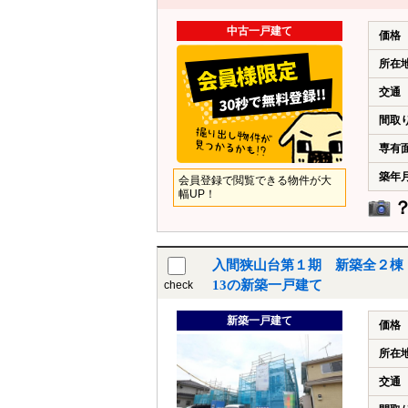
中古一戸建て
価格
所在
交通
間取
専有
築年
会員登録で閲覧できる物件が大
幅UP！
入間狭山台第１期 新築全２棟 
13の新築一戸建て
check
新築一戸建て
価格
所在
交通