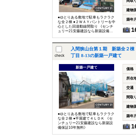
間取
建物
●ゆとりある敷地で駐車もラクラク
築年
な全２棟 ●２ＷＡＹパントリーを中
心とした回遊動線間取り 《センチ
1
ュリー21安藤建設なら新築設備保
証10年無料》
入間狭山台第１期 新築全２棟
丁目 8-13の新築一戸建て
check
新築一戸建て
価格
所在
交通
間取
建物
●ゆとりある敷地で駐車もラクラク
築年
な全２棟 ●平屋建て４ＬＤＫ 《セ
ンチュリー21安藤建設なら新築設
1
備保証10年無料》