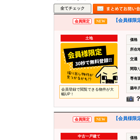
【会員様限定
会員限定
NEW
土地
価格
所在
交通
間取
専有
築年
会員登録で閲覧できる物件が大
幅UP！
【会員様限定
会員限定
NEW
中古一戸建て
価格