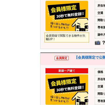
所在
交通
間取
専有
築年
会員登録で閲覧できる物件が大
幅UP！
【会員様限定で公開
会員限定
新築一戸建て
価格
所在
交通
間取
専有