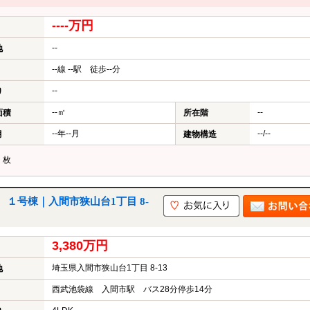
----万円
--
地
--線 --駅 徒歩--分
--
り
--㎡
--
面積
所在階
--年--月
--/--
月
建物構造
？
枚
１号棟｜入間市狭山台1丁目 8-
3,380万円
埼玉県入間市狭山台1丁目 8-13
地
西武池袋線 入間市駅 バス28分停歩14分