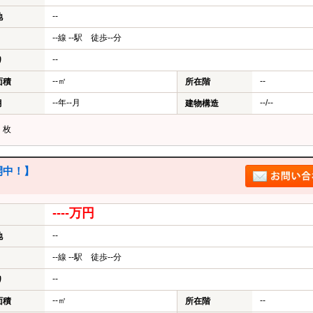
--
地
--線 --駅 徒歩--分
--
り
--㎡
--
面積
所在階
--年--月
--/--
月
建物構造
？
枚
中！】
----万円
--
地
--線 --駅 徒歩--分
--
り
--㎡
--
面積
所在階