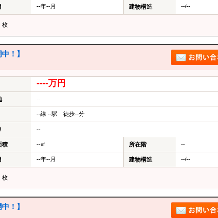
--年--月
--/--
月
建物構造
？
枚
中！】
----万円
--
地
--線 --駅 徒歩--分
--
り
--㎡
--
面積
所在階
--年--月
--/--
月
建物構造
？
枚
中！】