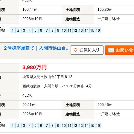
4LDK
り
100.44㎡
165.30㎡
面積
土地面積
2026年10月
一戸建て/木造
月
建物構造
6
枚
 ２号棟平屋建て｜入間市狭山台1
3,980万円
埼玉県入間市狭山台1丁目 8-13
地
西武池袋線 入間市駅 バス28分停歩14分
4LDK
り
90.51㎡
205.46㎡
面積
土地面積
2026年10月
一戸建て/木造
月
建物構造
6
枚