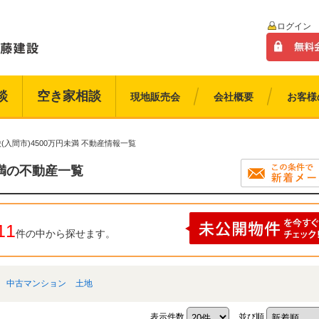
ログイン
談
空き家相談
現地販売会
会社概要
お客様
(入間市)4500万円未満 不動産情報一覧
未満の不動産一覧
11
件の中から探せます。
中古マンション
土地
表示件数
並び順