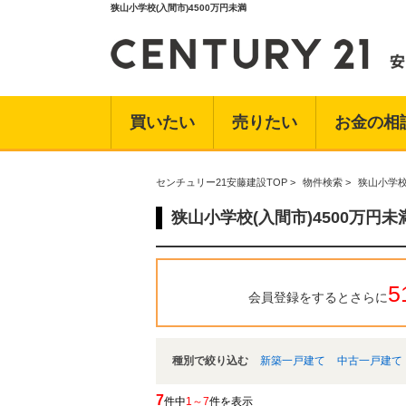
狭山小学校(入間市)4500万円未満
買いたい
売りたい
お金の相
センチュリー21安藤建設TOP
>
物件検索
>
狭山小学校
狭山小学校(入間市)4500万円
5
会員登録をするとさらに
種別で絞り込む
新築一戸建て
中古一戸建て
7
件中
1～7
件を表示