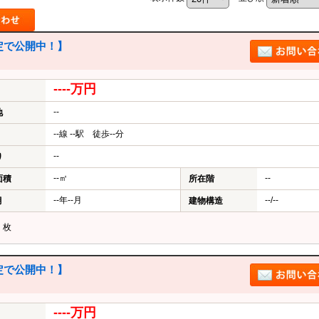
で公開中！】
----万円
--
地
--線 --駅 徒歩--分
--
り
--㎡
--
面積
所在階
--年--月
--/--
月
建物構造
？
枚
で公開中！】
----万円