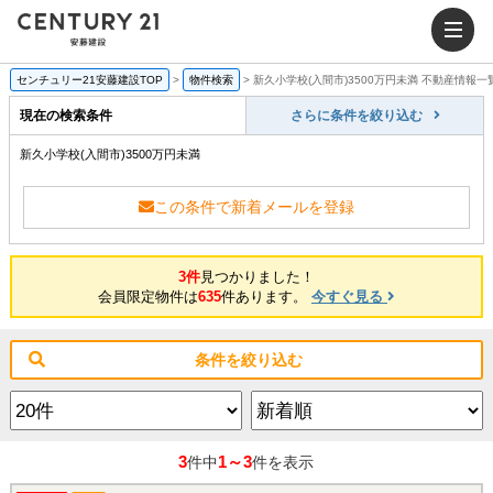
センチュリー21安藤建設TOP
>
物件検索
>
新久小学校(入間市)3500万円未満 不動産情報一
現在の検索条件
さらに条件を絞り込む
新久小学校(入間市)3500万円未満
この条件で新着メールを登録
3件
見つかりました！
会員限定物件は
635
件あります。
今すぐ見る
条件を絞り込む
3
1～3
件中
件を表示