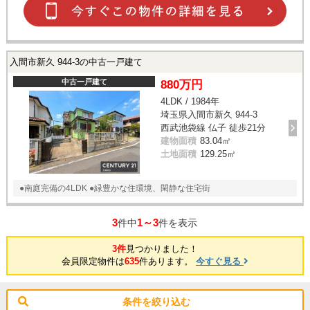
入間市新久 944-3の中古一戸建て
中古一戸建て
880万円
4LDK / 1984年
埼玉県入間市新久 944-3
西武池袋線 仏子 徒歩21分
建物面積
83.04㎡
土地面積
129.25㎡
●南庭完備の4LDK ●緑豊かな住環境、閑静な住宅街
3
1～3
件中
件を表示
3件
見つかりました！
会員限定物件は
635
件あります。
今すぐ見る
条件を絞り込む