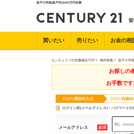
坂戸小学校(坂戸市)3000万円未満
買いたい
売りたい
お金の相
センチュリー21安藤建設TOP
>
物件検索
>
坂戸小学校
お探しの
お手数です
ログインID(メールアドレス)・パスワードの
メールアドレス
必須