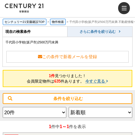
センチュリー21安藤建設TOP
>
物件検索
>
千代田小学校(坂戸市)2500万円未満 不動産情報
現在の検索条件
さらに条件を絞り込む
千代田小学校(坂戸市)2500万円未満
この条件で新着メールを登録
1件
見つかりました！
会員限定物件は
635
件あります。
今すぐ見る
条件を絞り込む
1
1～1
件中
件を表示