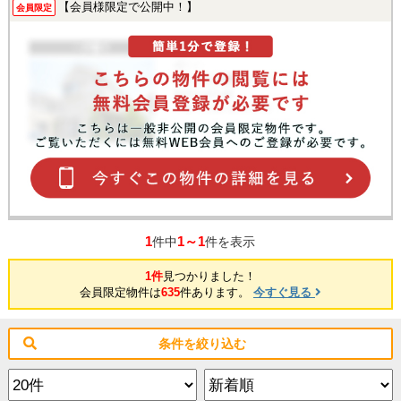
【会員様限定で公開中！】
会員限定
1
1～1
件中
件を表示
1件
見つかりました！
会員限定物件は
635
件あります。
今すぐ見る
条件を絞り込む