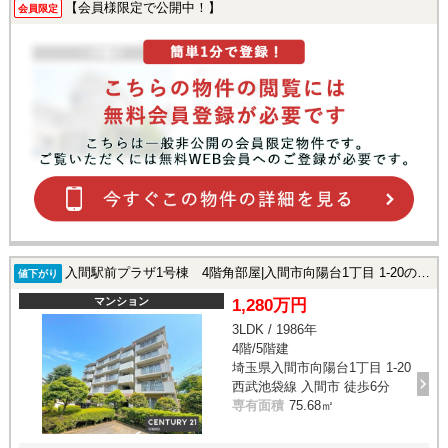
【会員様限定で公開中！】
会員限定
入間駅前プラザ1号棟 4階角部屋|入間市向陽台1丁目 1-20の中古マンション
値下がり
マンション
1,280万円
3LDK / 1986年
4階/5階建
埼玉県入間市向陽台1丁目 1-20
西武池袋線 入間市 徒歩6分
専有面積
75.68㎡