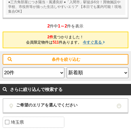
●三方角部屋につき陽当・風通良好 ●「入間市」駅徒歩6分！買物施設や
学校、市役所等が揃った生活しやすいエリア 【本日でも案内可能！現地
集合OK】
2
1～2
件中
件を表示
2件
見つかりました！
会員限定物件は
511
件あります。
今すぐ見る
条件を絞り込む
さらに絞り込んで検索する
ご希望のエリアを選んでください
埼玉県