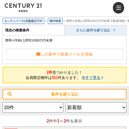
センチュリー21安藤建設TOP
>
物件検索
>
豊岡小学校(入間市)2000万円未満 不動産情報一
現在の検索条件
さらに条件を絞り込む
豊岡小学校(入間市)2000万円未満
この条件で新着メールを登録
2件
見つかりました！
会員限定物件は
511
件あります。
今すぐ見る
条件を絞り込む
2
1～2
件中
件を表示