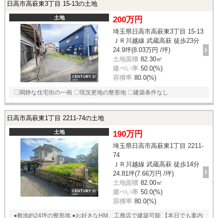
日高市高萩東3丁目 15-13の土地
土地
200万円
埼玉県日高市高萩東3丁目 15-13
ＪＲ川越線 武蔵高萩 徒歩23分
24.9坪(8.03万円 /坪)
土地面積
82.30㎡
建ぺい率
50.0(%)
容積率
80.0(%)
〇閑静な住宅街の一画 〇現況更地の整形地 〇建築条件なし
日高市高萩東1丁目 2211-74の土地
土地
190万円
埼玉県日高市高萩東1丁目 2211-
74
ＪＲ川越線 武蔵高萩 徒歩14分
24.81坪(7.66万円 /坪)
土地面積
82.00㎡
建ぺい率
50.0(%)
容積率
80.0(%)
●敷地約24坪の整形地 ●お好きなHM、工務店で建築可能 【本日でも案内