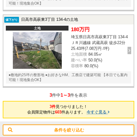
可能！現地集合OK】
日高市高萩東3丁目 134-4の土地
値下がり
土地
180万円
埼玉県日高市高萩東3丁目 134-4
ＪＲ川越線 武蔵高萩 徒歩22分
25.43坪(7.08万円 /坪)
土地面積
84.05㎡
建ぺい率
50.0(%)
容積率
80.0(%)
●敷地約25坪の整形地 ●お好きなHM、工務店で建築可能 【本日でも案内
可能！現地集合OK】
3
1～3
件中
件を表示
3件
見つかりました！
会員限定物件は
603
件あります。
今すぐ見る
条件を絞り込む