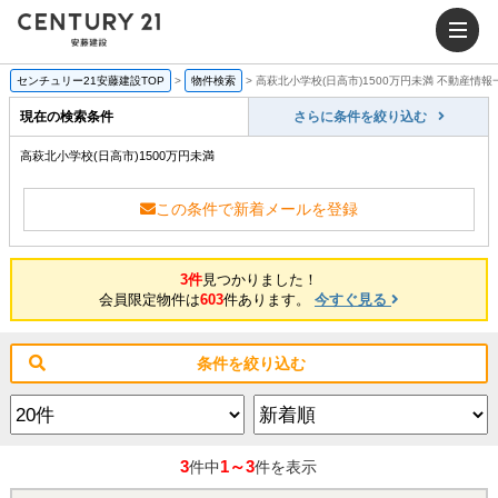
センチュリー21安藤建設TOP
>
物件検索
>
高萩北小学校(日高市)1500万円未満 不動産情報
現在の検索条件
さらに条件を絞り込む
高萩北小学校(日高市)1500万円未満
この条件で新着メールを登録
3件
見つかりました！
会員限定物件は
603
件あります。
今すぐ見る
条件を絞り込む
3
1～3
件中
件を表示