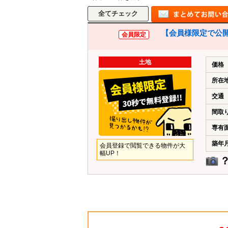
【会員様限定で公開
会員限定
土地
価格
所在
交通
間取
専有
築年
会員登録で閲覧できる物件が大
幅UP！