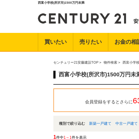
西富小学校(所沢市)1500万円未満
買いたい
売りたい
お金の相
センチュリー21安藤建設TOP
>
物件検索
>
西富小学校
西富小学校(所沢市)1500万円
6
会員登録をするとさらに
種別で絞り込む
新築一戸建て
中古一戸建て
1
件中
1～1
件を表示