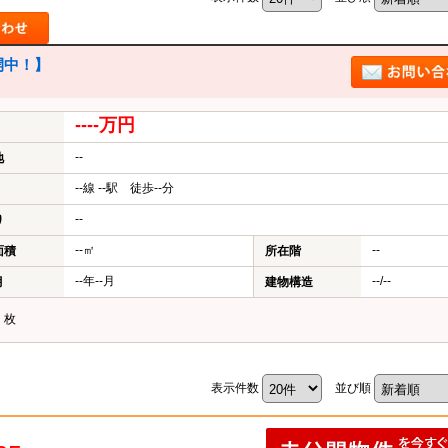
中！】
----万円
--
地
--線 --駅 徒歩--分
--
り
--㎡
--
面積
所在階
--年--月
--/--
月
建物構造
？
枚
表示件数
並び順