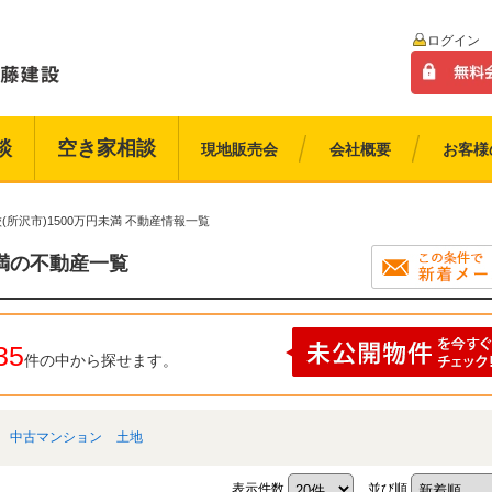
ログイン
談
空き家相談
現地販売会
会社概要
お客様
(所沢市)1500万円未満 不動産情報一覧
未満の不動産一覧
35
件の中から探せます。
中古マンション
土地
表示件数
並び順