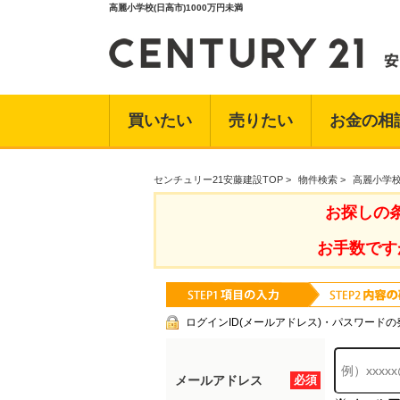
高麗小学校(日高市)1000万円未満
買いたい
売りたい
お金の相
センチュリー21安藤建設TOP
>
物件検索
>
高麗小学校
お探しの
お手数です
ログインID(メールアドレス)・パスワードの
メールアドレス
必須